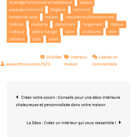
éclairage fonctionnel et esthétique
espace
espaces communs
étagères
harmonie
lampes de table
maison
meubles multifonctionnels
mobilier
moderne
plafonniers
rangement
rideaux
rustique
salle à manger
salon
sculptures
style
tableaux
tapis
vases
10 juillet
interieur
,
Laisser un
sur
2023
maison
commentaire
Créez
une
ambiance
Navigation
unique
Créez votre cocon : Conseils pour une déco intérieure
de
avec
chaleureuse et personnalisée dans votre maison
l’article
la
décoration
intérieure
La Déco : Créez un intérieur qui vous ressemble !
de
votre