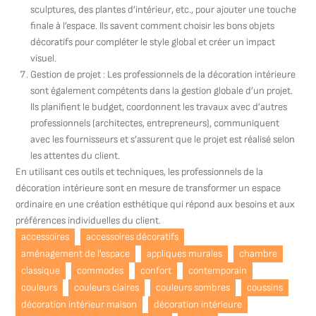
sculptures, des plantes d’intérieur, etc., pour ajouter une touche
finale à l’espace. Ils savent comment choisir les bons objets
décoratifs pour compléter le style global et créer un impact
visuel.
Gestion de projet : Les professionnels de la décoration intérieure
sont également compétents dans la gestion globale d’un projet.
Ils planifient le budget, coordonnent les travaux avec d’autres
professionnels (architectes, entrepreneurs), communiquent
avec les fournisseurs et s’assurent que le projet est réalisé selon
les attentes du client.
En utilisant ces outils et techniques, les professionnels de la
décoration intérieure sont en mesure de transformer un espace
ordinaire en une création esthétique qui répond aux besoins et aux
préférences individuelles du client.
accessoires
accessoires décoratifs
aménagement de l'espace
appliques murales
chambre
classique
commodes
confort
contemporain
couleurs
couleurs claires
couleurs sombres
coussins
décoration intérieur maison
décoration intérieure