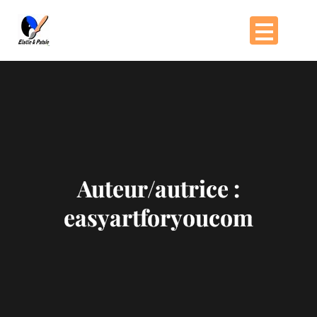
Passer
au
contenu
Auteur/autrice :
easyartforyoucom