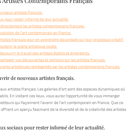
es Artistes Contemporains Français
uveaux artistes français.
ux pour rester informé de leur actualité.
 directement les artistes contemporains français.
évolution de l’art contemporain en France.
rtistes français pour en apprendre davantage sur leur processus créatif.
tenir la scène artistique locale.
couvrir le travail des artistes établis et émergents.
rtager vos découvertes et opinions sur les artistes français.
ourants artistiques représentés par les artistes contemporains français.
vrir de nouveaux artistes français.
aux artistes français. Les galeries d’art sont des espaces dynamiques où
tablis. En visitant ces lieux, vous aurez l’opportunité de vous immerger
ometteurs qui façonnent l’avenir de l’art contemporain en France. Que ce
rt offrent un aperçu fascinant de la diversité et de la créativité des artistes
aux sociaux pour rester informé de leur actualité.