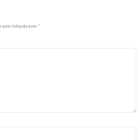
I
à
la
Fr
s sont indiqués avec
*