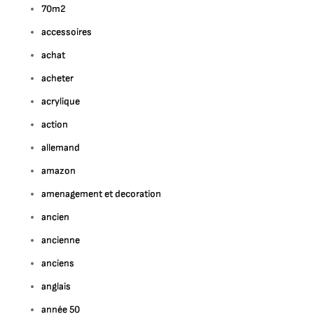
70m2
accessoires
achat
acheter
acrylique
action
allemand
amazon
ur
amenagement et decoration
ploration
ancien
e
Artiste
ancienne
ontemporain
anciens
ançais:
anglais
éativité
année 50