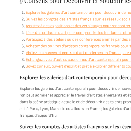
9 Conseils pour Découvrir et Soutenir l
Explorez les galeries d’art contemporain pour découvrir de no
Suivez les comptes des artistes français sur les réseaux socia
Assistez à des expositions et des vernissages pour rencontrer
Lisez des critiques d’art pour comprendre les tendances et l’
Participez à des ateliers ou des conférences animés par des a
Achetez des œuvres d’artistes contemporains français pour sou
Visitez les musées et centres d’art modernes en France pour dé
Échangez avec d’autres passionnés d’art contemporain pour pa
Soyez curieux, ouvert d’esprit et prêt à explorer différents c
Explorez les galeries d’art contemporain pour décou
Explorez les galeries d’art contemporain pour découvrir de nouve
l’on peut admirer et apprécier le travail d’artistes émergents et é
dans la scène artistique actuelle et de découvrir des talents pr
soit à Paris, Lyon, Marseille ou ailleurs en France, les galeries d’a
français d’aujourd’hui.
Suivez les comptes des artistes français sur les rése