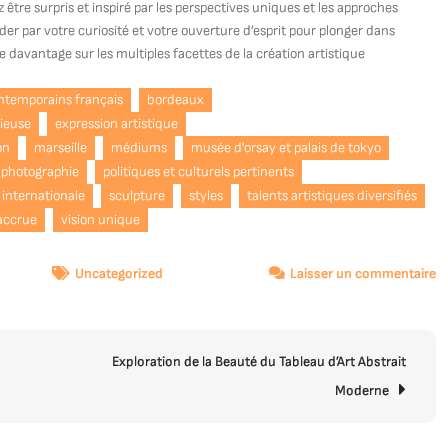
être surpris et inspiré par les perspectives uniques et les approches
er par votre curiosité et votre ouverture d’esprit pour plonger dans
e davantage sur les multiples facettes de la création artistique
ontemporains français
bordeaux
cieuse
expression artistique
on
marseille
médiums
musée d'orsay et palais de tokyo
photographie
politiques et culturels pertinents
 internationale
sculpture
styles
talents artistiques diversifiés
 accrue
vision unique
s
Uncategorized
Laisser un commentaire
Ex
d
l’
Exploration de la Beauté du Tableau d’Art Abstrait
C
Fr
Moderne
Cr
et