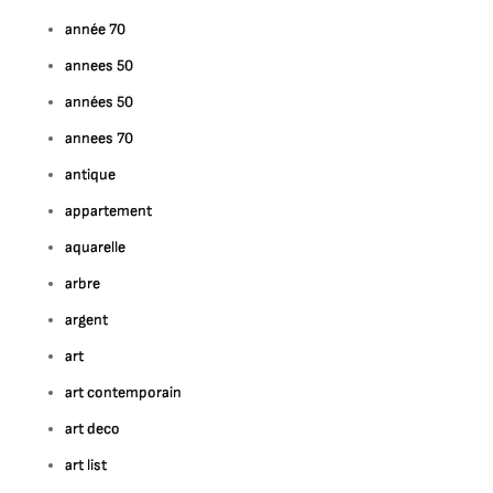
nnovation
année 70
annees 50
ançaise
années 50
annees 70
antique
appartement
aquarelle
arbre
argent
art
art contemporain
art deco
art list