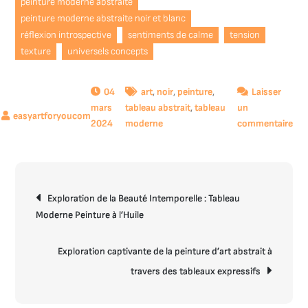
peinture moderne abstraite
peinture moderne abstraite noir et blanc
réflexion introspective
sentiments de calme
tension
texture
universels concepts
04
art
,
noir
,
peinture
,
Laisser
mars
tableau abstrait
,
tableau
un
sur
2024
moderne
commentaire
Exp
de
la
Navigation
Bea
Exploration de la Beauté Intemporelle : Tableau
de
Int
Moderne Peinture à l’Huile
l’article
de
la
Pei
Exploration captivante de la peinture d’art abstrait à
Mod
travers des tableaux expressifs
Abs
en