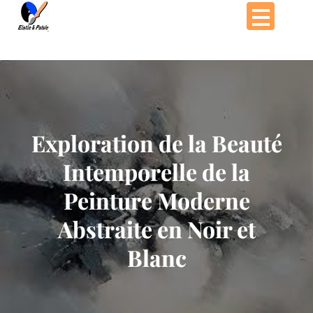
Passer
au
contenu
Exploration de la Beauté
Intemporelle de la
Peinture Moderne
Abstraite en Noir et
Blanc