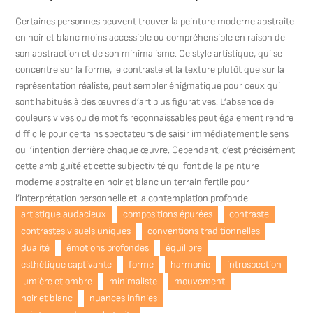
Certaines personnes peuvent trouver la peinture moderne abstraite
en noir et blanc moins accessible ou compréhensible en raison de
son abstraction et de son minimalisme. Ce style artistique, qui se
concentre sur la forme, le contraste et la texture plutôt que sur la
représentation réaliste, peut sembler énigmatique pour ceux qui
sont habitués à des œuvres d’art plus figuratives. L’absence de
couleurs vives ou de motifs reconnaissables peut également rendre
difficile pour certains spectateurs de saisir immédiatement le sens
ou l’intention derrière chaque œuvre. Cependant, c’est précisément
cette ambiguïté et cette subjectivité qui font de la peinture
moderne abstraite en noir et blanc un terrain fertile pour
l’interprétation personnelle et la contemplation profonde.
artistique audacieux
compositions épurées
contraste
contrastes visuels uniques
conventions traditionnelles
dualité
émotions profondes
équilibre
esthétique captivante
forme
harmonie
introspection
lumière et ombre
minimaliste
mouvement
noir et blanc
nuances infinies