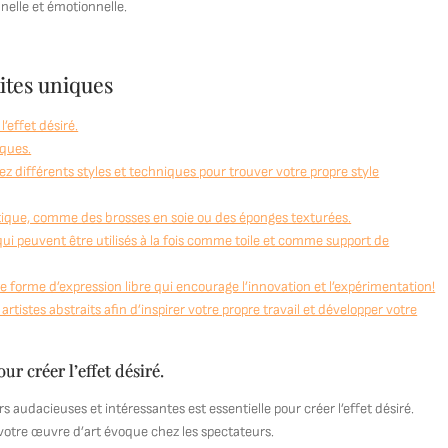
nelle et émotionnelle.
aites uniques
’effet désiré.
iques.
z différents styles et techniques pour trouver votre propre style
tistique, comme des brosses en soie ou des éponges texturées.
, qui peuvent être utilisés à la fois comme toile et comme support de
e forme d’expression libre qui encourage l’innovation et l’expérimentation!
tistes abstraits afin d’inspirer votre propre travail et développer votre
ur créer l’effet désiré.
s audacieuses et intéressantes est essentielle pour créer l’effet désiré.
votre œuvre d’art évoque chez les spectateurs.