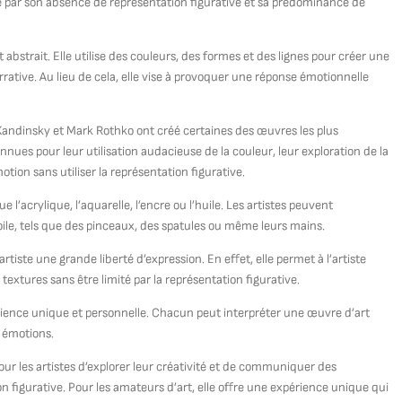
e par son absence de représentation figurative et sa prédominance de
t abstrait. Elle utilise des couleurs, des formes et des lignes pour créer une
rrative. Au lieu de cela, elle vise à provoquer une réponse émotionnelle
y Kandinsky et Mark Rothko ont créé certaines des œuvres les plus
es pour leur utilisation audacieuse de la couleur, leur exploration de la
on sans utiliser la représentation figurative.
l’acrylique, l’aquarelle, l’encre ou l’huile. Les artistes peuvent
 toile, tels que des pinceaux, des spatules ou même leurs mains.
rtiste une grande liberté d’expression. En effet, elle permet à l’artiste
s textures sans être limité par la représentation figurative.
érience unique et personnelle. Chacun peut interpréter une œuvre d’art
 émotions.
our les artistes d’explorer leur créativité et de communiquer des
n figurative. Pour les amateurs d’art, elle offre une expérience unique qui