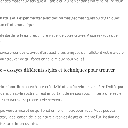
orer des matériaux tels que du sable ou du papier dans votre peinture pour
rs battus et à expérimenter avec des formes géométriques ou organiques.
r un effet dramatique.
 de garder à l’esprit l’équilibre visuel de votre œuvre. Assurez-vous que
e.
ouvez créer des œuvres d’art abstraites uniques qui reflètent votre propre
 pour trouver ce qui fonctionne le mieux pour vous !
 – essayez différents styles et techniques pour trouver
e laisser libre cours à leur créativité et de s’exprimer sans être limités par
ns un style abstrait, il est important de ne pas vous limiter à une seule
r trouver votre propre style personnel.
que vous aimez et ce qui fonctionne le mieux pour vous. Vous pouvez
tte, l’application de la peinture avec vos doigts ou même l’utilisation de
 textures intéressantes.