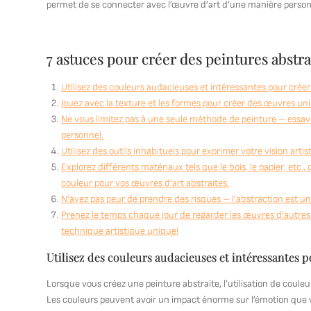
permet de se connecter avec l’œuvre d’art d’une manière person
7 astuces pour créer des peintures abstr
Utilisez des couleurs audacieuses et intéressantes pour créer l
Jouez avec la texture et les formes pour créer des œuvres un
Ne vous limitez pas à une seule méthode de peinture – essaye
personnel.
Utilisez des outils inhabituels pour exprimer votre vision ar
Explorez différents matériaux tels que le bois, le papier, etc.
couleur pour vos œuvres d’art abstraites.
N’ayez pas peur de prendre des risques – l’abstraction est un
Prenez le temps chaque jour de regarder les œuvres d’autres ar
technique artistique unique!
Utilisez des couleurs audacieuses et intéressantes po
Lorsque vous créez une peinture abstraite, l’utilisation de couleur
Les couleurs peuvent avoir un impact énorme sur l’émotion que 