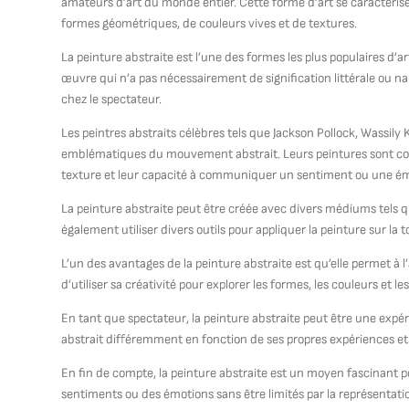
amateurs d’art du monde entier. Cette forme d’art se caractéris
formes géométriques, de couleurs vives et de textures.
La peinture abstraite est l’une des formes les plus populaires d’ar
œuvre qui n’a pas nécessairement de signification littérale ou na
chez le spectateur.
Les peintres abstraits célèbres tels que Jackson Pollock, Wassil
emblématiques du mouvement abstrait. Leurs peintures sont connu
texture et leur capacité à communiquer un sentiment ou une émoti
La peinture abstraite peut être créée avec divers médiums tels que 
également utiliser divers outils pour appliquer la peinture sur la
L’un des avantages de la peinture abstraite est qu’elle permet à l’a
d’utiliser sa créativité pour explorer les formes, les couleurs et le
En tant que spectateur, la peinture abstraite peut être une exp
abstrait différemment en fonction de ses propres expériences et
En fin de compte, la peinture abstraite est un moyen fascinant p
sentiments ou des émotions sans être limités par la représentatio