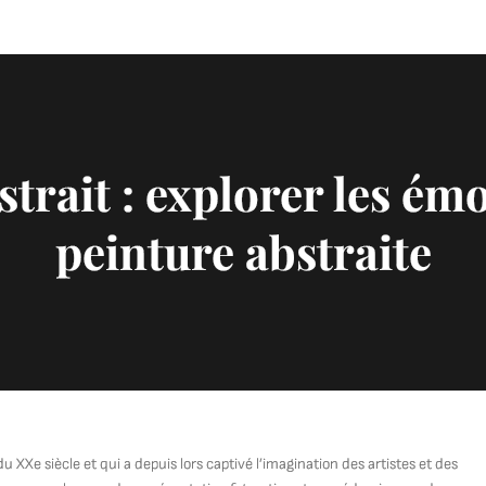
strait : explorer les émo
peinture abstraite
 XXe siècle et qui a depuis lors captivé l’imagination des artistes et des