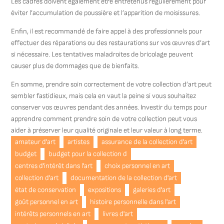
Les cadres doivent également être entretenus régulièrement pour
éviter l’accumulation de poussière et l’apparition de moisissures.
Enfin, il est recommandé de faire appel à des professionnels pour
effectuer des réparations ou des restaurations sur vos œuvres d’art
si nécessaire. Les tentatives maladroites de bricolage peuvent
causer plus de dommages que de bienfaits.
En somme, prendre soin correctement de votre collection d’art peut
sembler fastidieux, mais cela en vaut la peine si vous souhaitez
conserver vos œuvres pendant des années. Investir du temps pour
apprendre comment prendre soin de votre collection peut vous
aider à préserver leur qualité originale et leur valeur à long terme.
amateur d'art
artistes
assurance de la collection d'art
budget
budget pour la collection d
centres d'intérêt dans l'art
choix personnel en art
collection d'art
documentation de la collection d'art
état de conservation
expositions
galeries d'art
goût personnel en art
histoire personnelle dans l'art
intérêts personnels en art
livres d'art