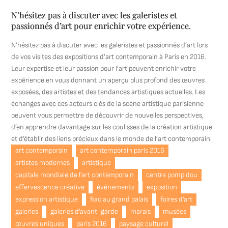
N’hésitez pas à discuter avec les galeristes et
passionnés d’art pour enrichir votre expérience.
N’hésitez pas à discuter avec les galeristes et passionnés d’art lors
de vos visites des expositions d’art contemporain à Paris en 2016.
Leur expertise et leur passion pour l’art peuvent enrichir votre
expérience en vous donnant un aperçu plus profond des œuvres
exposées, des artistes et des tendances artistiques actuelles. Les
échanges avec ces acteurs clés de la scène artistique parisienne
peuvent vous permettre de découvrir de nouvelles perspectives,
d’en apprendre davantage sur les coulisses de la création artistique
et d’établir des liens précieux dans le monde de l’art contemporain.
art contemporain
art contemporain paris 2016
artistes modernes
artistique
capitale mondiale de l'art contemporain
centre pompidou
effervescence créative
événements
exposition
expression artistique
fiac au grand palais
foires d'art
galeries
galeries d'avant-garde
marais
musées
œuvres uniques
paris 2016
paysage culturel