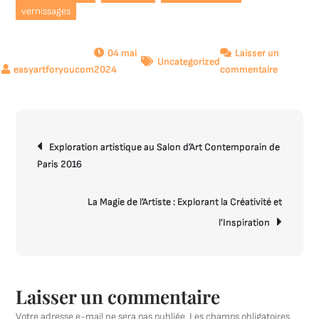
vernissages
04 mai
Laisser un
Uncategorized
sur
2024
commentaire
Explorati
de
l’Art
Navigation
Contemp
Exploration artistique au Salon d’Art Contemporain de
de
à
Paris 2016
l’article
Paris
en
2016
La Magie de l’Artiste : Explorant la Créativité et
l’Inspiration
Laisser un commentaire
Votre adresse e-mail ne sera pas publiée.
Les champs obligatoires