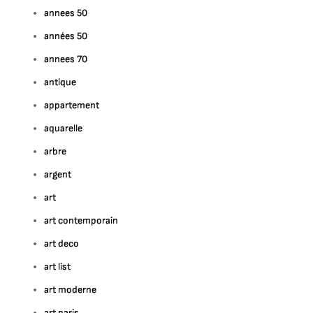
annees 50
années 50
annees 70
antique
appartement
aquarelle
arbre
argent
art
art contemporain
art deco
art list
art moderne
art paris