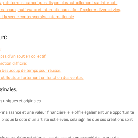
s plateformes numériques disponibles actuellement sur Internet .
s locaux, nationaux et internationaux afin d’explorer divers styles,
nt la scène contemporaine internationale
tre
;
 pas d’un soutien collectif;
otion difficile;
 de beaucoup de temps pour réussir;
s et fluctuer fortement en fonction des ventes.
ginales.
s uniques et originales
connaissance et une valeur financière, elle offre également une opportunité
 lorsque la cote d’un artiste est élevée, cela signifie que ses créations sont
e et sa vision artistique. Il peut se sentir encouragé à explorer de