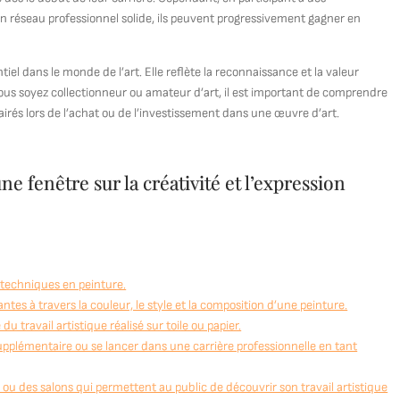
un réseau professionnel solide, ils peuvent progressivement gagner en
tiel dans le monde de l’art. Elle reflète la reconnaissance et la valeur
vous soyez collectionneur ou amateur d’art, il est important de comprendre
lairés lors de l’achat ou de l’investissement dans une œuvre d’art.
ne fenêtre sur la créativité et l’expression
 techniques en peinture.
tes à travers la couleur, le style et la composition d’une peinture.
travail artistique réalisé sur toile ou papier.
pplémentaire ou se lancer dans une carrière professionnelle en tant
 ou des salons qui permettent au public de découvrir son travail artistique