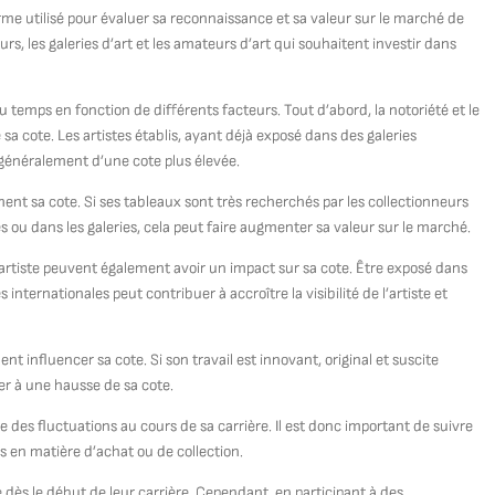
 terme utilisé pour évaluer sa reconnaissance et sa valeur sur le marché de
urs, les galeries d’art et les amateurs d’art qui souhaitent investir dans
u temps en fonction de différents facteurs. Tout d’abord, la notoriété et le
e sa cote. Les artistes établis, ayant déjà exposé dans des galeries
généralement d’une cote plus élevée.
ent sa cote. Si ses tableaux sont très recherchés par les collectionneurs
s ou dans les galeries, cela peut faire augmenter sa valeur sur le marché.
 l’artiste peuvent également avoir un impact sur sa cote. Être exposé dans
nternationales peut contribuer à accroître la visibilité de l’artiste et
ent influencer sa cote. Si son travail est innovant, original et suscite
buer à une hausse de sa cote.
re des fluctuations au cours de sa carrière. Il est donc important de suivre
s en matière d’achat ou de collection.
ote dès le début de leur carrière. Cependant, en participant à des