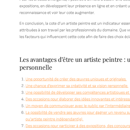
expositions, en développant leur présence en ligne et en créant 
reconnaissance et voir leur cote augmenter.
En conclusion, la cote d’un artiste peintre est un indicateur essen
attribuées à son travail par les professionnels du domaine. Que 
les facteurs qui influencent cette cote afin de faire des choix éc
Les avantages d’être un artiste peintre : u
personnelle
Une opportunité de créer des œuvres uniques et originales.
Une chance d’exprimer sa créativité et sa vision personnelle.
Une possibilité de développer ses compétences artistiques et
Des occasions pour élaborer des idées innovantes et intéressan
Un moyen de communiquer avec le public par l’intermédiaire du 
La possibilité de vendre ses œuvres pour gagner un revenu su
qu’artiste peintre indépendant(e).
Des occasions pour participer à des expositions, des concours