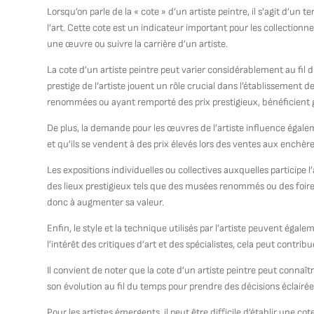
Lorsqu’on parle de la « cote » d’un artiste peintre, il s’agit d’un
l’art. Cette cote est un indicateur important pour les collectionne
une œuvre ou suivre la carrière d’un artiste.
La cote d’un artiste peintre peut varier considérablement au fil d
prestige de l’artiste jouent un rôle crucial dans l’établissement d
renommées ou ayant remporté des prix prestigieux, bénéficient 
De plus, la demande pour les œuvres de l’artiste influence égalem
et qu’ils se vendent à des prix élevés lors des ventes aux enchère
Les expositions individuelles ou collectives auxquelles participe
des lieux prestigieux tels que des musées renommés ou des foires i
donc à augmenter sa valeur.
Enfin, le style et la technique utilisés par l’artiste peuvent égalem
l’intérêt des critiques d’art et des spécialistes, cela peut contri
Il convient de noter que la cote d’un artiste peintre peut connaît
son évolution au fil du temps pour prendre des décisions éclairée
Pour les artistes émergents, il peut être difficile d’établir une c