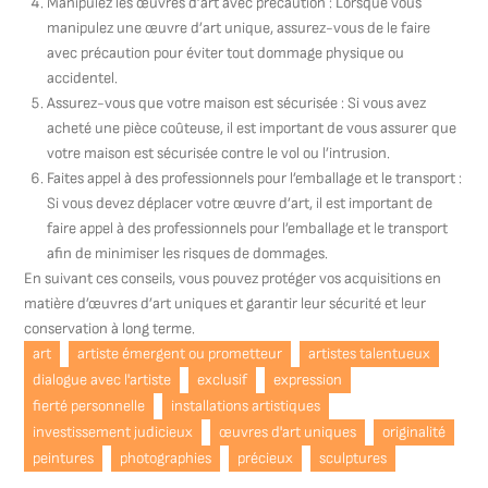
Manipulez les œuvres d’art avec précaution : Lorsque vous
manipulez une œuvre d’art unique, assurez-vous de le faire
avec précaution pour éviter tout dommage physique ou
accidentel.
Assurez-vous que votre maison est sécurisée : Si vous avez
acheté une pièce coûteuse, il est important de vous assurer que
votre maison est sécurisée contre le vol ou l’intrusion.
Faites appel à des professionnels pour l’emballage et le transport :
Si vous devez déplacer votre œuvre d’art, il est important de
faire appel à des professionnels pour l’emballage et le transport
afin de minimiser les risques de dommages.
En suivant ces conseils, vous pouvez protéger vos acquisitions en
matière d’œuvres d’art uniques et garantir leur sécurité et leur
conservation à long terme.
art
artiste émergent ou prometteur
artistes talentueux
dialogue avec l'artiste
exclusif
expression
fierté personnelle
installations artistiques
investissement judicieux
œuvres d'art uniques
originalité
peintures
photographies
précieux
sculptures