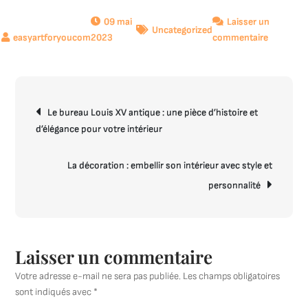
09 mai
Laisser un
Uncategorized
sur
2023
commentaire
La
beauté
de
Navigation
l’unicité
Le bureau Louis XV antique : une pièce d’histoire et
de
:
d’élégance pour votre intérieur
l’article
Découvre
notre
sélection
La décoration : embellir son intérieur avec style et
d’œuvres
personnalité
d’art
uniques
Laisser un commentaire
Votre adresse e-mail ne sera pas publiée.
Les champs obligatoires
sont indiqués avec
*