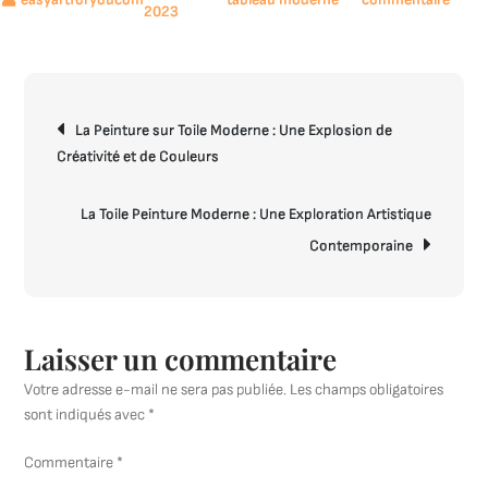
2023
Subli
votre
salon
avec
Navigation
un
La Peinture sur Toile Moderne : Une Explosion de
de
table
Créativité et de Couleurs
l’article
de
peint
La Toile Peinture Moderne : Une Exploration Artistique
mode
Contemporaine
!
Laisser un commentaire
Votre adresse e-mail ne sera pas publiée.
Les champs obligatoires
sont indiqués avec
*
Commentaire
*