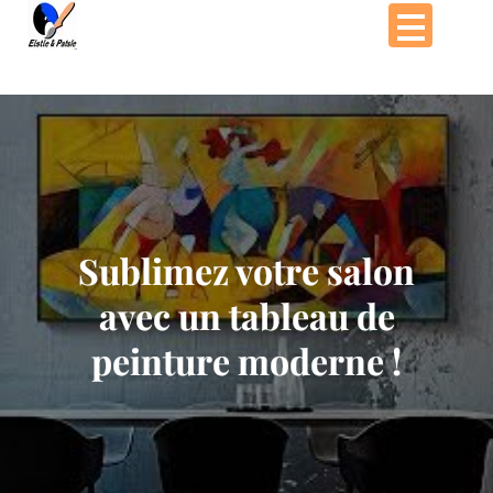
Passer
au
contenu
Sublimez votre salon
avec un tableau de
peinture moderne !