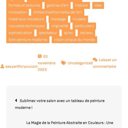
formes et textures
galeries d'art
histoire
idée
innovation
limites traditionnelles de l'art
matériaux novateurs
message
musées
nouvelles techniques
originalité
particuliers
sophistication
spectateur
spray
tableau
toile peinture moderne
vision unique du monde
03
Laisser un
novembre
Uncategorized
sur
commentaire
2023
La
Toile
Peintu
Moder
Navigation
:
Sublimez votre salon avec un tableau de peinture
de
Une
moderne !
l’article
Explor
Artisti
La Magie de la Peinture Abstraite en Couleurs : Une
Conte