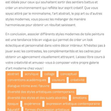
est idéale pour ceux qui souhaitent sortir des sentiers battus et
créer un environnement qui reflète leur esprit créatif. Que vous
soyez attiré par le minimalisme, l’art abstrait, le pop art ou d’autres
styles modernes, vous pouvez les mélanger de manière
harmonieuse pour obtenir un résultat saisissant.
En conclusion, associer différents styles modernes de toile peinture
est une tendance très en vogue qui permet de créer un look
éclectique et personnalisé dans votre décor intérieur. N’hésitez pas à
jouer avec les contrastes, les complémentarités et les cadres pour
obtenir un agencement visuellement attrayant. Laissez libre cours à
votre créativité et amusez-vous à composer votre propre galerie
d’art moderne chez vous !
abstrait
acrylique
collage
conceptuel
conventions académiques
couleurs
créativité
dialogue intime avec l'œuvre
diversité des styles artistiques contemporains
diversité des styles et des sujets abordés
émotions
époque
expérience
expression artistique contemporaine
figuratif
formes d'expression artistique