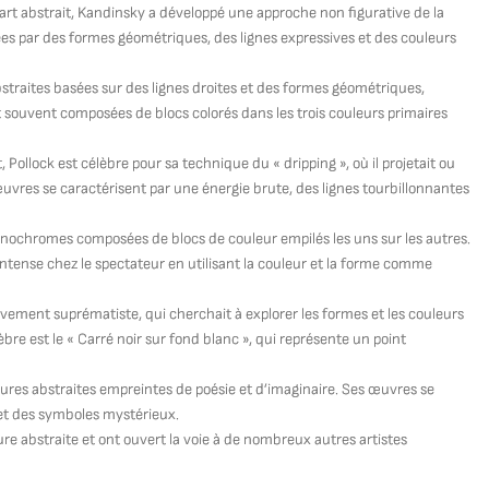
art abstrait, Kandinsky a développé une approche non figurative de la
es par des formes géométriques, des lignes expressives et des couleurs
traites basées sur des lignes droites et des formes géométriques,
 souvent composées de blocs colorés dans les trois couleurs primaires
 Pollock est célèbre pour sa technique du « dripping », où il projetait ou
 œuvres se caractérisent par une énergie brute, des lignes tourbillonnantes
nochromes composées de blocs de couleur empilés les uns sur les autres.
intense chez le spectateur en utilisant la couleur et la forme comme
vement suprématiste, qui cherchait à explorer les formes et les couleurs
èbre est le « Carré noir sur fond blanc », qui représente un point
ntures abstraites empreintes de poésie et d’imaginaire. Ses œuvres se
 et des symboles mystérieux.
ure abstraite et ont ouvert la voie à de nombreux autres artistes