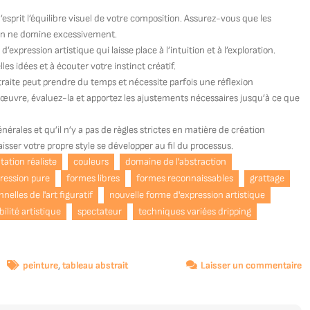
’esprit l’équilibre visuel de votre composition. Assurez-vous que les
rien ne domine excessivement.
’expression artistique qui laisse place à l’intuition et à l’exploration.
es idées et à écouter votre instinct créatif.
straite peut prendre du temps et nécessite parfois une réflexion
 œuvre, évaluez-la et apportez les ajustements nécessaires jusqu’à ce que
nérales et qu’il n’y a pas de règles strictes en matière de création
laisser votre propre style se développer au fil du processus.
tation réaliste
couleurs
domaine de l'abstraction
ression pure
formes libres
formes reconnaissables
grattage
nnelles de l'art figuratif
nouvelle forme d'expression artistique
bilité artistique
spectateur
techniques variées dripping
s
peinture
,
tableau abstrait
Laisser un commentaire
Ex
cr