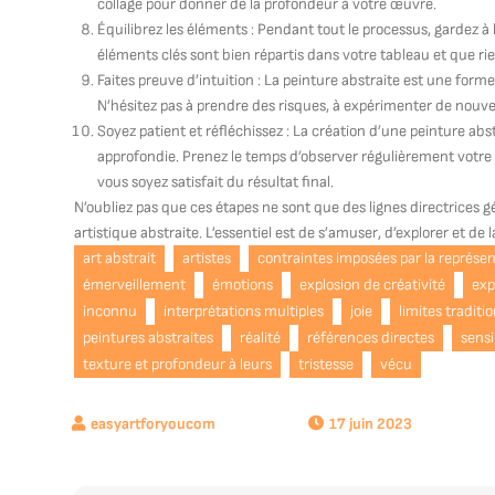
collage pour donner de la profondeur à votre œuvre.
Équilibrez les éléments : Pendant tout le processus, gardez à l
éléments clés sont bien répartis dans votre tableau et que 
Faites preuve d’intuition : La peinture abstraite est une forme d
N’hésitez pas à prendre des risques, à expérimenter de nouvell
Soyez patient et réfléchissez : La création d’une peinture ab
approfondie. Prenez le temps d’observer régulièrement votre
vous soyez satisfait du résultat final.
N’oubliez pas que ces étapes ne sont que des lignes directrices gé
artistique abstraite. L’essentiel est de s’amuser, d’explorer et de 
art abstrait
artistes
contraintes imposées par la représen
émerveillement
émotions
explosion de créativité
exp
inconnu
interprétations multiples
joie
limites traditio
peintures abstraites
réalité
références directes
sensi
texture et profondeur à leurs
tristesse
vécu
17 juin 2023