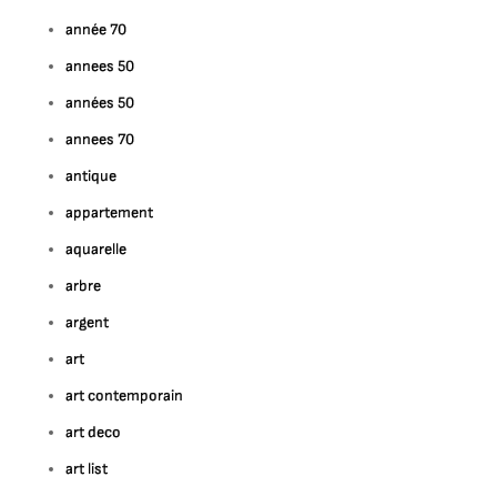
année 70
annees 50
années 50
annees 70
antique
appartement
aquarelle
arbre
argent
art
art contemporain
ur
art deco
ploration
art list
éative