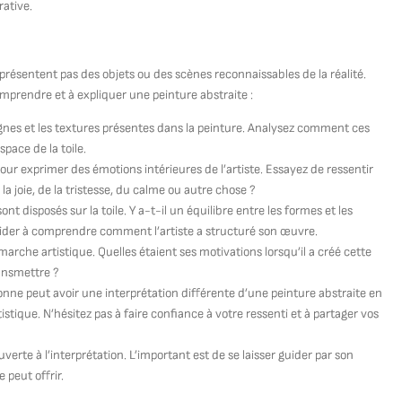
ative.
eprésentent pas des objets ou des scènes reconnaissables de la réalité.
prendre et à expliquer une peinture abstraite :
 lignes et les textures présentes dans la peinture. Analysez comment ces
pace de la toile.
our exprimer des émotions intérieures de l’artiste. Essayez de ressentir
a joie, de la tristesse, du calme ou autre chose ?
 disposés sur la toile. Y a-t-il un équilibre entre les formes et les
s aider à comprendre comment l’artiste a structuré son œuvre.
émarche artistique. Quelles étaient ses motivations lorsqu’il a créé cette
ransmettre ?
nne peut avoir une interprétation différente d’une peinture abstraite en
istique. N’hésitez pas à faire confiance à votre ressenti et à partager vos
verte à l’interprétation. L’important est de se laisser guider par son
 peut offrir.