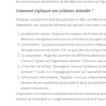
de communiquer des émotions et des idées de manière non figur
Comment expliquer une peinture abstraite ?
Expliquer une peinture abstraite peut être un défi, car elles ne r
Cependant, voici quelques éléments qui peuvent vous aider à com
Les éléments visuels : Observez les couleurs, les formes, les
éléments interagissent entre eux et comment ils occupent l’es
Les émotions : Les peintures abstraites sont souvent créées p
l’énergie émanant de la toile. Est-ce que cela vous évoque de l
La composition : Regardez comment les différents éléments sont
couleurs ? Quelle est l’organisation spatiale ? Cela peut vou
L’intention de l’artiste : Renseignez-vous sur l’artiste et sa d
peinture ? Y avait-il un message particulier qu’il souhaitait t
Votre propre interprétation : Rappelez-vous que chaque perso
fonction de son expérience personnelle et de sa sensibilité art
propres impressions.
L’explication d’une peinture abstraite est souvent subjective et ou
intuition et d’apprécier le voyage émotionnel et visuel que l’œuvre