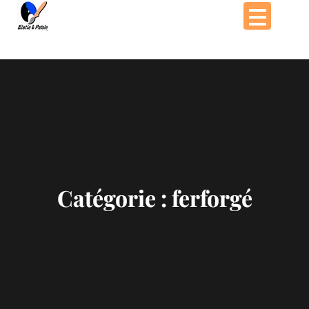
Passer
au
contenu
Catégorie :
ferforgé