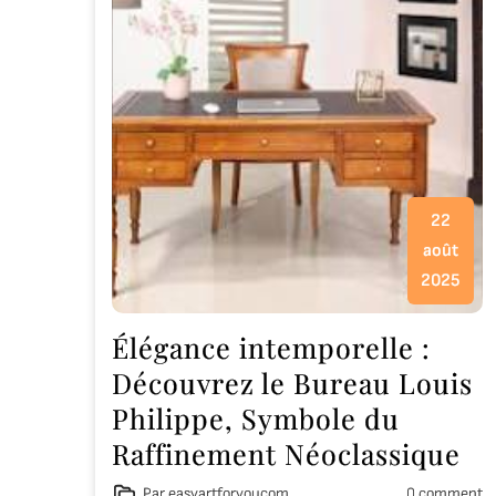
22
août
2025
Élégance intemporelle :
Découvrez le Bureau Louis
Philippe, Symbole du
Raffinement Néoclassique
Par easyartforyoucom
0 comment