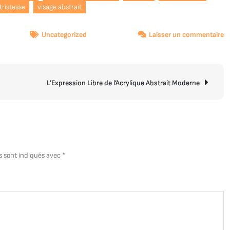
tristesse
visage abstrait
s
Uncategorized
Laisser un commentaire
L’
Pe
et
l’
L’Expression Libre de l’Acrylique Abstrait Moderne
d
Vi
:
U
Ex
d
s sont indiqués avec
*
l’
Ab