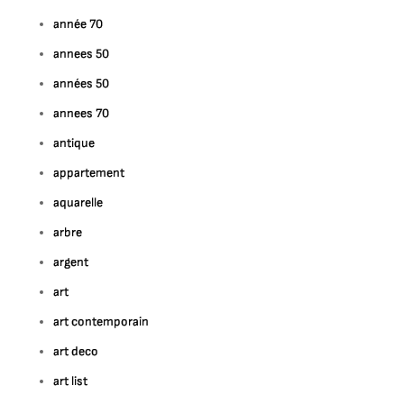
année 70
annees 50
ur
Artiste
années 50
intre
annees 70
Abstraction
antique
u
appartement
sage
aquarelle
ne
arbre
ploration
argent
e
Expression
art
straite
art contemporain
art deco
art list