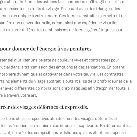
abstraits. L’une des astuces fascinantes lorsqu’il s’agit de l’artiste
r représenter les traits du visage. En jouant avec des triangles, des
 dimension unique à votre œuvre. Ces formes abstraites permettent de
manière non conventionnelle, créant ainsi une expérience visuelle
vité et explorez différentes combinaisons de formes géométriques pour
s pour donner de l’énergie à vos peintures.
essentiel d’utiliser une palette de couleurs vives et contrastées pour
crucial dans la transmission des émotions et des sensations. En optant
tmosphère dynamique et captivante dans votre œuvre. Les contrastes
ains éléments du visage abstrait, ajoutant ainsi de la profondeur et de la
nter avec différentes combinaisons chromatiques afin d’exprimer toute la
e à travers votre art.
créer des visages déformés et expressifs.
roportions et les perspectives afin de créer des visages déformés et
enter les émotions de manière plus intense et captivante. En déformant les
duisant, on crée des compositions artistiques qui suscitent une réponse