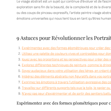
Le visage abstrait est un sujet qui continue d’évoluer et de fascin
exploration sans fin de la beauté, de la complexité et de la div
ou des coups de pinceau expressifs, l’artiste peintre visage abst
émotions universelles qui nous lient tous en tant qu’êtres humai
9 Astuces pour Révolutionner les Portraits
Expérimentez avec des formes géométriques pour créer des v
Utilisez une palette de couleurs vives et contrastées pour don
Jouez avec les proportions et les perspectives pour créer des 
Explorez différentes techniques de peinture, comme le drippin
Soyez audacieux dans votre utilisation des lignes, en créan
Intégrez des éléments abstraits non figuratifs dans vos portr
Exprimez les émotions à travers l’utilisation expressive des co
Travaillez sur différents supports tels que la toile, le papier
N’ayez pas peur d’expérimenter et de sortir des sentiers battu
Expérimentez avec des formes géométriques pour cré