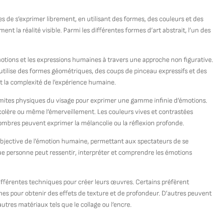
s de s’exprimer librement, en utilisant des formes, des couleurs et des
t la réalité visible. Parmi les différentes formes d’art abstrait, l’un des
 émotions et les expressions humaines à travers une approche non figurative.
te utilise des formes géométriques, des coups de pinceau expressifs et des
t la complexité de l’expérience humaine.
 limites physiques du visage pour exprimer une gamme infinie d’émotions.
la colère ou même l’émerveillement. Les couleurs vives et contrastées
s sombres peuvent exprimer la mélancolie ou la réflexion profonde.
 subjective de l’émotion humaine, permettant aux spectateurs de se
e personne peut ressentir, interpréter et comprendre les émotions
t différentes techniques pour créer leurs œuvres. Certains préfèrent
hes pour obtenir des effets de texture et de profondeur. D’autres peuvent
utres matériaux tels que le collage ou l’encre.