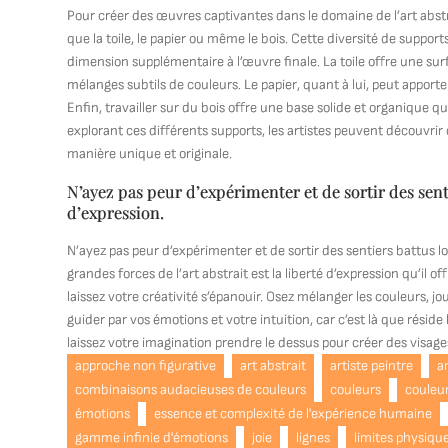
Pour créer des œuvres captivantes dans le domaine de l’art abstra
que la toile, le papier ou même le bois. Cette diversité de suppor
dimension supplémentaire à l’œuvre finale. La toile offre une surf
mélanges subtils de couleurs. Le papier, quant à lui, peut appor
Enfin, travailler sur du bois offre une base solide et organique qu
explorant ces différents supports, les artistes peuvent découvrir 
manière unique et originale.
N’ayez pas peur d’expérimenter et de sortir des sent
d’expression.
N’ayez pas peur d’expérimenter et de sortir des sentiers battus lo
grandes forces de l’art abstrait est la liberté d’expression qu’il o
laissez votre créativité s’épanouir. Osez mélanger les couleurs, 
guider par vos émotions et votre intuition, car c’est là que réside
laissez votre imagination prendre le dessus pour créer des visages
approche non figurative
art abstrait
artiste peintre
a
combinaisons audacieuses de couleurs
couleurs
couleur
émotions
essence et complexité de l'expérience humaine
gamme infinie d'émotions
joie
lignes
limites physiqu