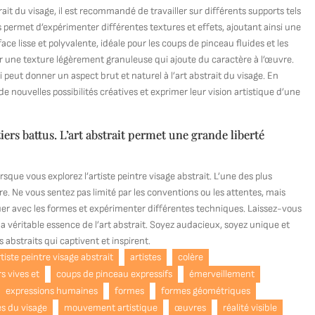
it du visage, il est recommandé de travailler sur différents supports tels
ts permet d’expérimenter différentes textures et effets, ajoutant ainsi une
ace lisse et polyvalente, idéale pour les coups de pinceau fluides et les
ter une texture légèrement granuleuse qui ajoute du caractère à l’œuvre.
i peut donner un aspect brut et naturel à l’art abstrait du visage. En
de nouvelles possibilités créatives et exprimer leur vision artistique d’une
iers battus. L’art abstrait permet une grande liberté
rsque vous explorez l’artiste peintre visage abstrait. L’une des plus
ffre. Ne vous sentez pas limité par les conventions ou les attentes, mais
jouer avec les formes et expérimenter différentes techniques. Laissez-vous
 la véritable essence de l’art abstrait. Soyez audacieux, soyez unique et
 abstraits qui captivent et inspirent.
rtiste peintre visage abstrait
artistes
colère
s vives et
coups de pinceau expressifs
émerveillement
expressions humaines
formes
formes géométriques
es du visage
mouvement artistique
œuvres
réalité visible