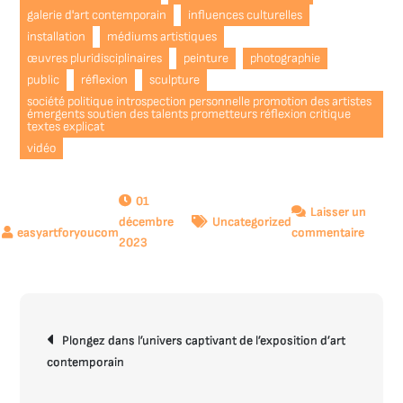
galerie d'art contemporain
influences culturelles
installation
médiums artistiques
œuvres pluridisciplinaires
peinture
photographie
public
réflexion
sculpture
société politique introspection personnelle promotion des artistes
émergents soutien des talents prometteurs réflexion critique
textes explicat
vidéo
01
Laisser un
décembre
Uncategorized
sur
commentaire
2023
Explor
de
l’Art
Conte
Navigation
dans
Plongez dans l’univers captivant de l’exposition d’art
de
une
contemporain
l’article
Galerie
Vibran