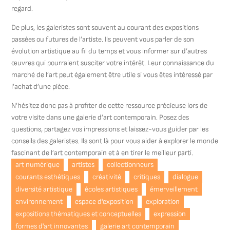
regard.
De plus, les galeristes sont souvent au courant des expositions
passées ou futures de l’artiste. Ils peuvent vous parler de son
évolution artistique au fil du temps et vous informer sur d’autres
œuvres qui pourraient susciter votre intérêt. Leur connaissance du
marché de l’art peut également être utile si vous êtes intéressé par
l’achat d’une pièce.
N’hésitez donc pas à profiter de cette ressource précieuse lors de
votre visite dans une galerie d’art contemporain. Posez des
questions, partagez vos impressions et laissez-vous guider par les
conseils des galeristes. Ils sont là pour vous aider à explorer le monde
fascinant de l’art contemporain et à en tirer le meilleur parti.
art numérique
artistes
collectionneurs
courants esthétiques
créativité
critiques
dialogue
diversité artistique
écoles artistiques
émerveillement
environnement
espace d'exposition
exploration
expositions thématiques et conceptuelles
expression
formes d'art innovantes
galerie art contemporain