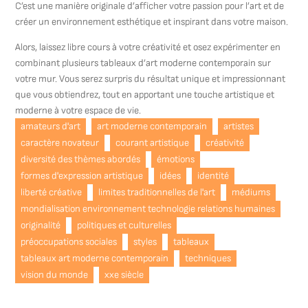
C’est une manière originale d’afficher votre passion pour l’art et de
créer un environnement esthétique et inspirant dans votre maison.
Alors, laissez libre cours à votre créativité et osez expérimenter en
combinant plusieurs tableaux d’art moderne contemporain sur
votre mur. Vous serez surpris du résultat unique et impressionnant
que vous obtiendrez, tout en apportant une touche artistique et
moderne à votre espace de vie.
amateurs d'art
art moderne contemporain
artistes
caractère novateur
courant artistique
créativité
diversité des thèmes abordés
émotions
formes d'expression artistique
idées
identité
liberté créative
limites traditionnelles de l'art
médiums
mondialisation environnement technologie relations humaines
originalité
politiques et culturelles
préoccupations sociales
styles
tableaux
tableaux art moderne contemporain
techniques
vision du monde
xxe siècle