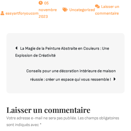
05
Laisser un
novembre
Uncategorized
sur
commentaire
2023
Explor
des
tablea
d’art
Navigation
moder
La Magie de la Peinture Abstraite en Couleurs : Une
de
contem
Explosion de Créativité
l’article
:
Une
Conseils pour une décoration intérieure de maison
vision
réussie : créer un espace qui vous ressemble !
créativ
de
notre
époqu
Laisser un commentaire
Votre adresse e-mail ne sera pas publiée.
Les champs obligatoires
sont indiqués avec
*