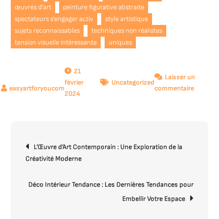
œuvres d'art
peinture figurative abstraite
spectateurs s'engager activ
style artistique
sujets reconnaissables
techniques non réalistes
tension visuelle intéressante
uniques
21
Laisser un
février
Uncategorized
sur
commentaire
2024
L’Art
de
la
Peinture
Navigation
Figuratif
L’Œuvre d’Art Contemporain : Une Exploration de la
de
Abstrait
Créativité Moderne
l’article
:
Une
Déco Intérieur Tendance : Les Dernières Tendances pour
Fusion
Embellir Votre Espace
Captiva