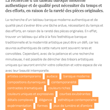
La recherche d’un tableau baroque moderne
authentique et de qualité peut nécessiter du temps et
des efforts, en raison de la rareté des pièces originales.
La recherche d’un tableau baroque moderne authentique et de
qualité peut s’avérer être une tâche ardue, nécessitant du temps et
des efforts, en raison de la rareté des pièces originales. En effet,
trouver un tableau qui allie à la fois l’esthétique baroque
traditionnelle et la modernité artistique peut être un défi, car les
œuvres authentiques de cette nature sont souvent rares et
convoitées. Cependant, avec de la patience et une recherche
minutieuse, il est possible de dénicher des trésors artistiques
uniques qui sauront enrichir votre collection et votre espace de vie
avec leur beauté intemporelle.
artistes contemporains
audace
baroque moderne
compositions dynamiques
contemporanéité
contrastes dramatiques
couleurs riches
couleurs uniques et expressives
courbes exubérantes
détails complexes
élégance
esthétique contemporaine
expérimentation
formes
jeux de lumière et d'ombre