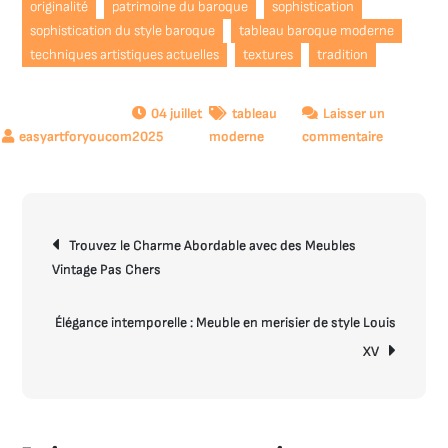
originalité
patrimoine du baroque
sophistication
sophistication du style baroque
tableau baroque moderne
techniques artistiques actuelles
textures
tradition
04 juillet
tableau
Laisser un
sur
2025
moderne
commentaire
Tableau
Baroque
Moderne
Navigation
:
Trouvez le Charme Abordable avec des Meubles
de
Quand
Vintage Pas Chers
l’article
Tradition
et
Contempor
Élégance intemporelle : Meuble en merisier de style Louis
se
XV
Rencontre