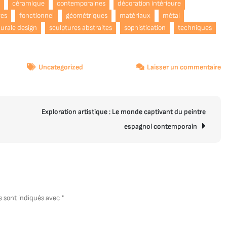
l
céramique
contemporaines
décoration intérieure
ves
fonctionnel
géométriques
matériaux
métal
urale design
sculptures abstraites
sophistication
techniques
s
Uncategorized
Laisser un commentaire
Ex
d
la
Exploration artistique : Le monde captivant du peintre
S
M
espagnol contemporain
De
U
F
Ar
et
Dé
s sont indiqués avec
*