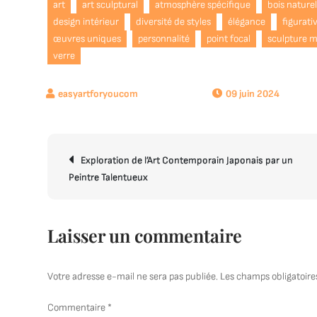
art
art sculptural
atmosphère spécifique
bois nature
design intérieur
diversité de styles
élégance
figurati
œuvres uniques
personnalité
point focal
sculpture m
verre
09 juin 2024
Navigation
Exploration de l’Art Contemporain Japonais par un
de
Peintre Talentueux
l’article
Laisser un commentaire
Votre adresse e-mail ne sera pas publiée.
Les champs obligatoire
Commentaire
*