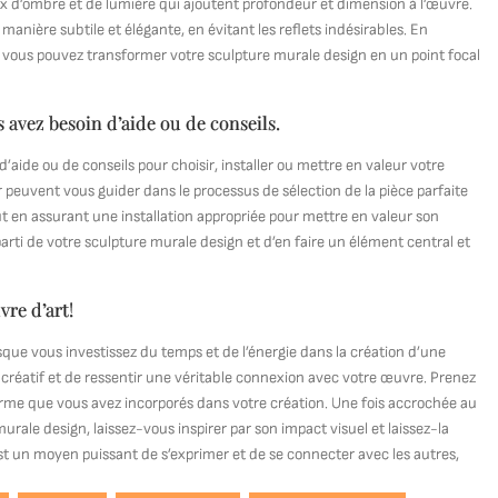
jeux d’ombre et de lumière qui ajoutent profondeur et dimension à l’œuvre.
anière subtile et élégante, en évitant les reflets indésirables. En
e, vous pouvez transformer votre sculpture murale design en un point focal
s avez besoin d’aide ou de conseils.
d’aide ou de conseils pour choisir, installer ou mettre en valeur votre
r peuvent vous guider dans le processus de sélection de la pièce parfaite
out en assurant une installation appropriée pour mettre en valeur son
parti de votre sculpture murale design et d’en faire un élément central et
vre d’art!
rsque vous investissez du temps et de l’énergie dans la création d’une
s créatif et de ressentir une véritable connexion avec votre œuvre. Prenez
orme que vous avez incorporés dans votre création. Une fois accrochée au
ale design, laissez-vous inspirer par son impact visuel et laissez-la
est un moyen puissant de s’exprimer et de se connecter avec les autres,