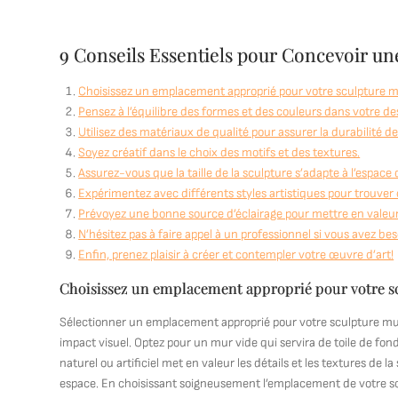
9 Conseils Essentiels pour Concevoir un
Choisissez un emplacement approprié pour votre sculpture m
Pensez à l’équilibre des formes et des couleurs dans votre de
Utilisez des matériaux de qualité pour assurer la durabilité d
Soyez créatif dans le choix des motifs et des textures.
Assurez-vous que la taille de la sculpture s’adapte à l’espace 
Expérimentez avec différents styles artistiques pour trouver 
Prévoyez une bonne source d’éclairage pour mettre en valeur
N’hésitez pas à faire appel à un professionnel si vous avez bes
Enfin, prenez plaisir à créer et contempler votre œuvre d’art!
Choisissez un emplacement approprié pour votre s
Sélectionner un emplacement approprié pour votre sculpture mura
impact visuel. Optez pour un mur vide qui servira de toile de fon
naturel ou artificiel met en valeur les détails et les textures de
espace. En choisissant soigneusement l’emplacement de votre sc