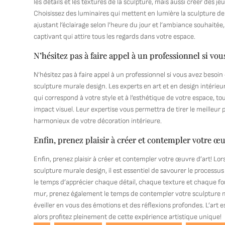
les détails et les textures de la sculpture, mais aussi créer des 
Choisissez des luminaires qui mettent en lumière la sculpture de m
ajustant l’éclairage selon l’heure du jour et l’ambiance souhaité
captivant qui attire tous les regards dans votre espace.
N’hésitez pas à faire appel à un professionnel si vou
N’hésitez pas à faire appel à un professionnel si vous avez besoin 
sculpture murale design. Les experts en art et en design intérieu
qui correspond à votre style et à l’esthétique de votre espace, t
impact visuel. Leur expertise vous permettra de tirer le meilleur 
harmonieux de votre décoration intérieure.
Enfin, prenez plaisir à créer et contempler votre œu
Enfin, prenez plaisir à créer et contempler votre œuvre d’art! Lo
sculpture murale design, il est essentiel de savourer le processu
le temps d’apprécier chaque détail, chaque texture et chaque f
mur, prenez également le temps de contempler votre sculpture mur
éveiller en vous des émotions et des réflexions profondes. L’art 
alors profitez pleinement de cette expérience artistique unique!