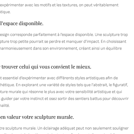
t expérimenter avec les motifs et les textures, on peut véritablement
stique.
 l’espace disponible.
le design corresponde parfaitement à l’espace disponible. Une sculpture trop
lpture trop petite pourrait se perdre et manquer d’impact. En choisissant
gre harmonieusement dans son environnement, créant ainsi un équilibre
 trouver celui qui vous convient le mieux.
st essentiel d’expérimenter avec différents styles artistiques afin de
étique. En explorant une variété de styles tels que l’abstrait, le figuratif,
ure murale qui résonne le plus avec votre sensibilité artistique et qui
ider par votre instinct et osez sortir des sentiers battus pour découvrir
alité.
en valeur votre sculpture murale.
tre sculpture murale. Un éclairage adéquat peut non seulement souligner