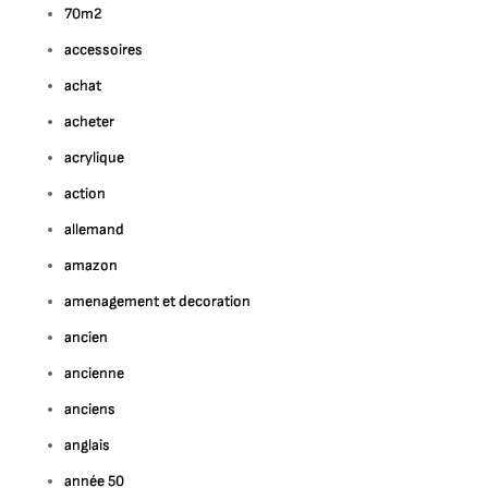
70m2
accessoires
achat
acheter
ur
acrylique
ploration
e
action
allemand
culpture
amazon
urale
sign:
amenagement et decoration
ne
ancien
usion
tistique
ancienne
anciens
corative
anglais
année 50