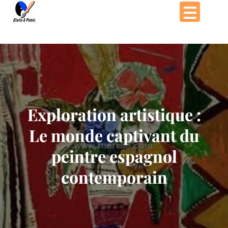
Passer
au
contenu
Exploration artistique :
Le monde captivant du
peintre espagnol
contemporain