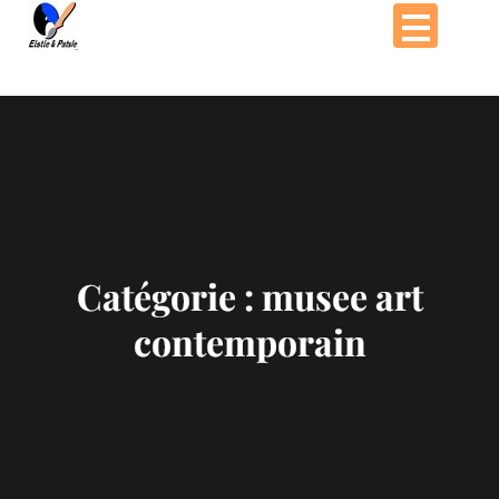
Passer
au
contenu
Catégorie :
musee art
contemporain