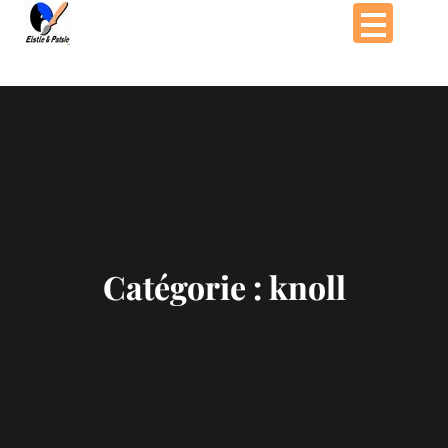
Passer
au
contenu
Catégorie :
knoll