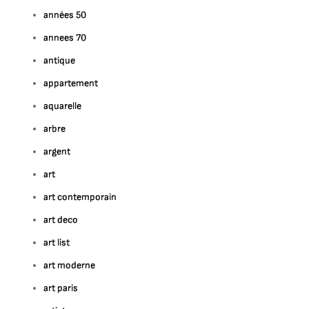
années 50
annees 70
antique
appartement
aquarelle
arbre
argent
art
art contemporain
art deco
art list
art moderne
art paris