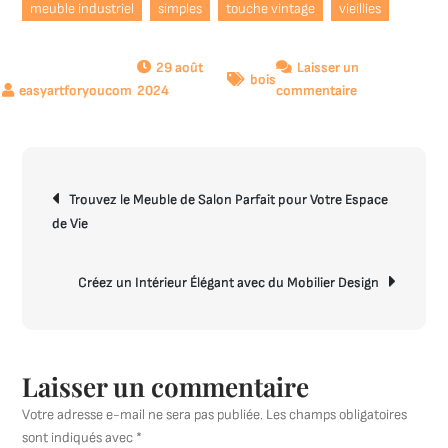
meuble industriel
simples
touche vintage
vieillies
29 août
Laisser un
bois
sur
2024
commentaire
Exploration
du
Style
Navigation
Unique
Trouvez le Meuble de Salon Parfait pour Votre Espace
de
du
de Vie
l’article
Meuble
Industriel
dans
Créez un Intérieur Élégant avec du Mobilier Design
la
Décoration
d’Intérieur
Laisser un commentaire
Votre adresse e-mail ne sera pas publiée.
Les champs obligatoires
sont indiqués avec
*