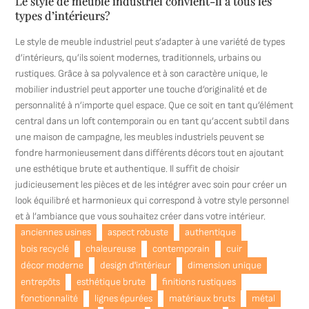
Le style de meuble industriel convient-il à tous les
types d’intérieurs?
Le style de meuble industriel peut s’adapter à une variété de types
d’intérieurs, qu’ils soient modernes, traditionnels, urbains ou
rustiques. Grâce à sa polyvalence et à son caractère unique, le
mobilier industriel peut apporter une touche d’originalité et de
personnalité à n’importe quel espace. Que ce soit en tant qu’élément
central dans un loft contemporain ou en tant qu’accent subtil dans
une maison de campagne, les meubles industriels peuvent se
fondre harmonieusement dans différents décors tout en ajoutant
une esthétique brute et authentique. Il suffit de choisir
judicieusement les pièces et de les intégrer avec soin pour créer un
look équilibré et harmonieux qui correspond à votre style personnel
et à l’ambiance que vous souhaitez créer dans votre intérieur.
anciennes usines
aspect robuste
authentique
bois recyclé
chaleureuse
contemporain
cuir
décor moderne
design d'intérieur
dimension unique
entrepôts
esthétique brute
finitions rustiques
fonctionnalité
lignes épurées
matériaux bruts
métal