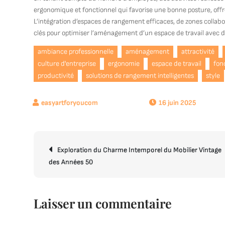
ergonomique et fonctionnel qui favorise une bonne posture, offre 
L’intégration d’espaces de rangement efficaces, de zones collab
clés pour optimiser l’aménagement d’un espace de travail avec d
ambiance professionnelle
aménagement
attractivité
culture d'entreprise
ergonomie
espace de travail
fon
productivité
solutions de rangement intelligentes
style
16 juin 2025
Navigation
Exploration du Charme Intemporel du Mobilier Vintage
de
des Années 50
l’article
Laisser un commentaire