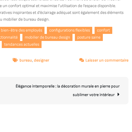
un confort optimal et maximise l’utilisation de l’espace disponible.
oratives inspirantes et d’éclairage adéquat sont également des éléments
u mobilier de bureau design.
bien-être des employés
configurations flexibles
confort
ctionnalité
mobilier de bureau design
posture saine
tendances actuelles
s
bureau
,
designer
Laisser un commentaire
Va
vo
E
Élégance intemporelle : la décoration murale en pierre pour
d
Tr
sublimer votre intérieur
a
d
Mo
d
B