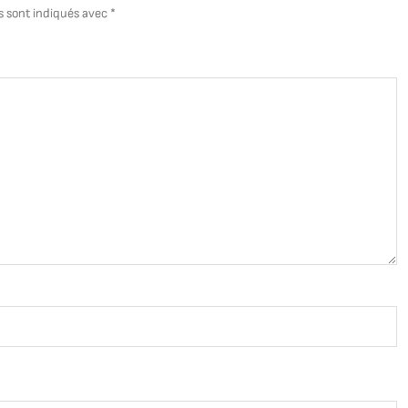
D
s sont indiqués avec
*
Él