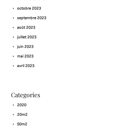
octobre 2023
septembre 2023
août 2023
juillet 2023
juin 2023
mai 2023
ur
lorisez
avril 2023
tre
space
e
avail
Categories
vec
2020
u
bilier
20m2
e
50m2
ureau