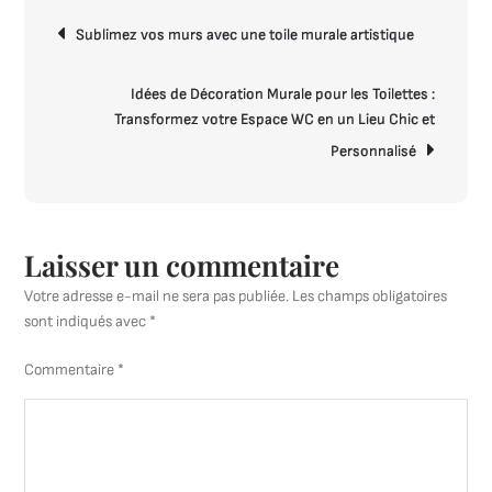
Subli
Navigation
votre
Sublimez vos murs avec une toile murale artistique
de
Décor
l’article
Mural
Idées de Décoration Murale pour les Toilettes :
avec
Transformez votre Espace WC en un Lieu Chic et
des
Personnalisé
Plante
Laisser un commentaire
Votre adresse e-mail ne sera pas publiée.
Les champs obligatoires
sont indiqués avec
*
Commentaire
*