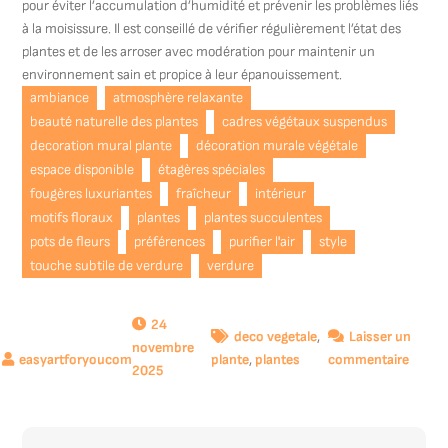
pour éviter l’accumulation d’humidité et prévenir les problèmes liés
à la moisissure. Il est conseillé de vérifier régulièrement l’état des
plantes et de les arroser avec modération pour maintenir un
environnement sain et propice à leur épanouissement.
ambiance
atmosphère relaxante
beauté naturelle des plantes
cadres végétaux suspendus
decoration mural plante
décoration murale végétale
espace disponible
étagères spéciales
fougères luxuriantes
fraîcheur
intérieur
motifs floraux
plantes
plantes succulentes
pots de fleurs
préférences
purifier l'air
style
touche subtile de verdure
verdure
24
deco vegetale
,
Laisser un
novembre
sur
plante
,
plantes
commentaire
2025
Harmo
Végéta
: