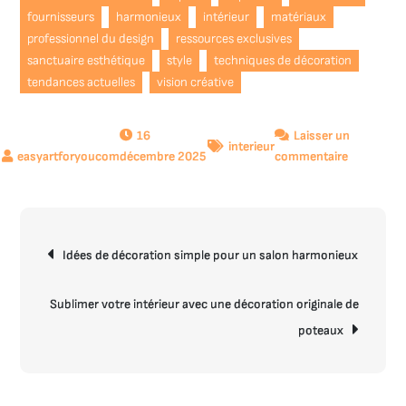
fournisseurs
harmonieux
intérieur
matériaux
professionnel du design
ressources exclusives
sanctuaire esthétique
style
techniques de décoration
tendances actuelles
vision créative
16
Laisser un
interieur
sur
décembre 2025
commentaire
Le
coût
d’engager
Navigation
un
Idées de décoration simple pour un salon harmonieux
de
décorateu
l’article
d’intérieur
:
Sublimer votre intérieur avec une décoration originale de
investiss
poteaux
ou
luxe
abordable
?