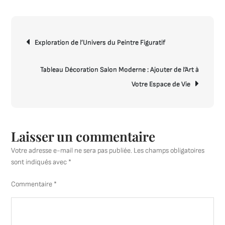
Inspirante
:
Navigation
Trouvez
Exploration de l’Univers du Peintre Figuratif
de
Votre
l’article
Style
sur
Tableau Décoration Salon Moderne : Ajouter de l’Art à
un
Votre Espace de Vie
Site
de
Décoration
Intérieure
Laisser un commentaire
Votre adresse e-mail ne sera pas publiée.
Les champs obligatoires
sont indiqués avec
*
Commentaire
*