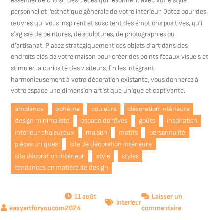
essentiel de choisir des pièces qui résonnent avec votre style
personnel et l’esthétique générale de votre intérieur. Optez pour des
œuvres qui vous inspirent et suscitent des émotions positives, qu’il
s’agisse de peintures, de sculptures, de photographies ou
d’artisanat. Placez stratégiquement ces objets d’art dans des
endroits clés de votre maison pour créer des points focaux visuels et
stimuler la curiosité des visiteurs. En les intégrant
harmonieusement à votre décoration existante, vous donnerez à
votre espace une dimension artistique unique et captivante.
ambiance
bohème
couleurs
décoration intérieure
design minimaliste
espace de rêves
goûts
inspiration
intérieur chaleureux
maison
motifs
personnalité
pièces uniques
site de décoration intérieure
site décoration intérieur
style
styles
tendances en matière de design
11 août
Laisser un
interieur
sur
2024
commentaire
Exploration