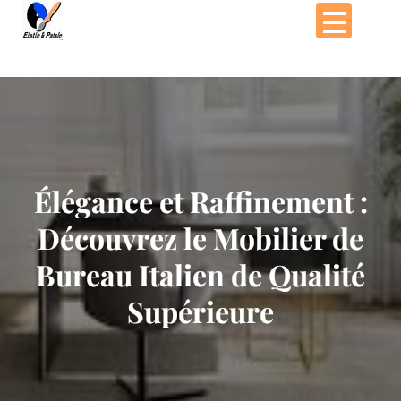
Passer
au
contenu
Élégance et Raffinement :
Découvrez le Mobilier de
Bureau Italien de Qualité
Supérieure