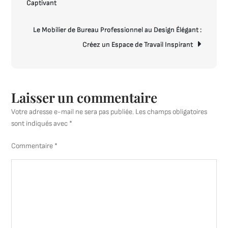
Captivant
l’article
Mobilier
de
Le Mobilier de Bureau Professionnel au Design Élégant :
Bureau
Créez un Espace de Travail Inspirant
Italien
de
Qualité
Supérieur
Laisser un commentaire
Votre adresse e-mail ne sera pas publiée.
Les champs obligatoires
sont indiqués avec
*
Commentaire
*