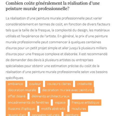
Combien coûte généralement la réalisation d’une
peinture murale professionnelle?
La réalisation d’une peinture murale professionnelle peut varier
considérablement en termes de coût, en fonction de divers facteurs
tels que la taille de la fresque, la complexité du design, les matériaux
utilisés et l’expérience de l’artiste. En général, le prix d’une peinture
murale professionnelle peut commencer à quelques centaines
d’euros pour un petit projet simple et aller jusqu’à plusieurs milliers
d’euros pour une fresque complexe et élaborée. Il est recommandé
de demander des devis à plusieurs artistes ou entreprises
spécialisées pour obtenir une estimation précise du coût de la
réalisation d’une peinture murale professionnelle selon vos besoins
spécifiques.
ambiance
couleur
couleurs claires
créativité
décoration murale
decoration murale avec peinture
effet désiré
éléments architecturaux
encadrements de fenêtres
espace
fresque artistique
illusions d'optique
motifs abstraits
moulures
œuvre d'art
paysages naturels
peinture