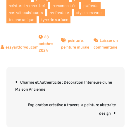
peinture trompe-l'œil
personnalisée
plafonds
portraits saisissants
profondeur
style personnel
touche unique
type de surface
23
peinture
,
Laisser un
octobre
sur
peinture murale
commentaire
2024
Explora
créativ
:
Sublime
Navigation
votre
Charme et Authenticité : Décoration Intérieure d’une
de
intérieu
Maison Ancienne
l’article
avec
la
Exploration créative à travers la peinture abstraite
décorat
design
murale
grâce
à