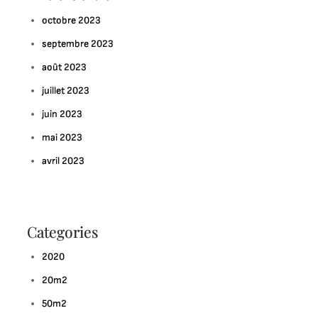
’une
octobre 2023
écoration
urale
septembre 2023
e
août 2023
alon
oderne
juillet 2023
éussie
juin 2023
mai 2023
avril 2023
Categories
2020
20m2
50m2