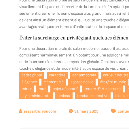
Pour une décoration murale de salon moderne, il est judicieux de
visuellement l’espace et d’apporter de la luminosité. En optant 
seulement créer une illusion d’espace plus grand, mais aussi refléte
devient ainsi un élément essentiel qui ajoute une touche d’éléga
avantages pratiques en termes d’optimisation de l’espace et de 
Éviter la surcharge en privilégiant quelques éléme
Pour une décoration murale de salon moderne réussie, il est essen
complètent harmonieusement. En optant pour une approche minim
et de jouer son rôle dans la composition globale. Choisissez avec
touche d’élégance et de modernité à votre espace de vie, créant ai
cadre photo
caractère
contemporain
couleur neutre
élégance
élément clé
espace de vie
étagère murale
miroir
mur
objet décoratif
œuvre d'art abstraite
style minimaliste
tableau
tendance créative
toile de
31 mars 2025
conte