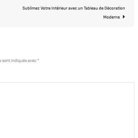
d
Sublimez Votre Intérieur avec un Tableau de Décoration
D
M
Moderne
d
S
M
R
s sont indiqués avec
*