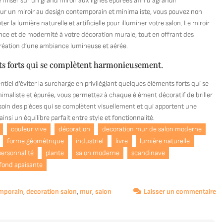
 miser sur un grand miroir aux lignes épurées afin d’agrandir
pour un miroir au design contemporain et minimaliste, vous pouvez non
r la lumière naturelle et artificielle pour illuminer votre salon. Le miroir
nce et de modernité à votre décoration murale, tout en offrant des
création d’une ambiance lumineuse et aérée.
nts forts qui se complètent harmonieusement.
tiel d’éviter la surcharge en privilégiant quelques éléments forts qui se
aliste et épurée, vous permettez à chaque élément décoratif de briller
 soin des pièces qui se complètent visuellement et qui apportent une
nsi un équilibre parfait entre style et fonctionnalité.
couleur vive
décoration
decoration mur de salon moderne
forme géométrique
industriel
livre
lumière naturelle
personnalité
plante
salon moderne
scandinave
 fond apaisante
s
mporain
,
decoration salon
,
mur
,
salon
Laisser un commentaire
L
S