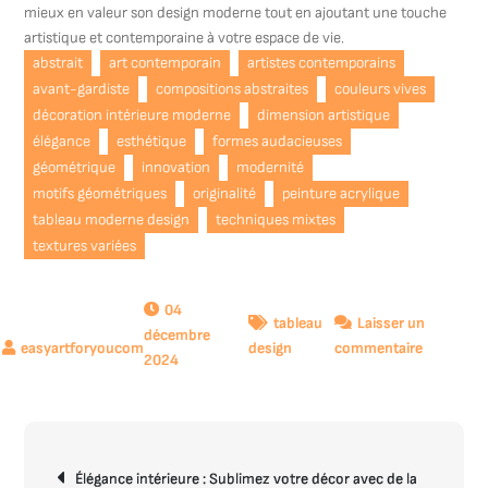
mieux en valeur son design moderne tout en ajoutant une touche
artistique et contemporaine à votre espace de vie.
abstrait
art contemporain
artistes contemporains
avant-gardiste
compositions abstraites
couleurs vives
décoration intérieure moderne
dimension artistique
élégance
esthétique
formes audacieuses
géométrique
innovation
modernité
motifs géométriques
originalité
peinture acrylique
tableau moderne design
techniques mixtes
textures variées
04
tableau
Laisser un
décembre
sur
design
commentaire
2024
Explorati
de
l’Art
Contempo
Navigation
à
Élégance intérieure : Sublimez votre décor avec de la
de