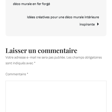
travers
déco murale en fer forgé
l’article
le
Tableau
Idées créatives pour une déco murale intérieure
Moderne
inspirante
Design
Laisser un commentaire
Votre adresse e-mail ne sera pas publiée.
Les champs obligatoires
sont indiqués avec
*
Commentaire
*