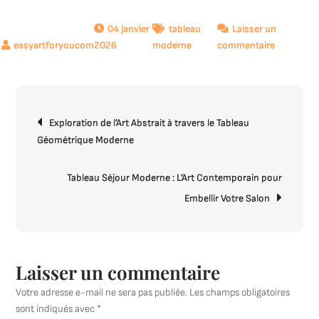
04 janvier
tableau
Laisser un
sur
2026
moderne
commentaire
Explorati
de
l’Art
Navigation
Oriental
Exploration de l’Art Abstrait à travers le Tableau
de
Moderne
Géométrique Moderne
l’article
:
Tableaux
Contempo
Tableau Séjour Moderne : L’Art Contemporain pour
et
Embellir Votre Salon
Traditionn
Laisser un commentaire
Votre adresse e-mail ne sera pas publiée.
Les champs obligatoires
sont indiqués avec
*