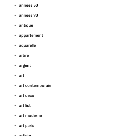
années 50
annees 70
antique
appartement
aquarelle
arbre
argent
art
art contemporain
art deco
art list
art moderne
art paris
artiste