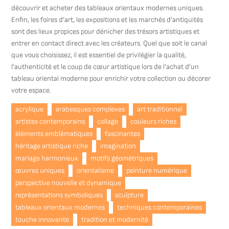
découvrir et acheter des tableaux orientaux modernes uniques.
Enfin, les foires d’art, les expositions et les marchés d’antiquités
sont des lieux propices pour dénicher des trésors artistiques et
entrer en contact direct avec les créateurs. Quel que soit le canal
que vous choisissez, il est essentiel de privilégier la qualité,
l’authenticité et le coup de cœur artistique lors de l’achat d’un
tableau oriental moderne pour enrichir votre collection ou décorer
votre espace.
acrylique
arabesques complexes
art traditionnel
artistes contemporains
collage
couleurs riches
éléments emblématiques
fascinantes
héritage artistique riche
imagination
mariage harmonieux
motifs géométriques
œuvres uniques
orientalisme
peinture numérique
perspective nouvelle et dynamique
représentations symboliques
sculpture
tableaux orientaux modernes
techniques contemporaines
touche innovante
tradition et modernité