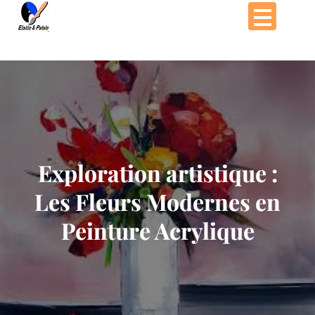
Passer
au
contenu
Exploration artistique :
Les Fleurs Modernes en
Peinture Acrylique