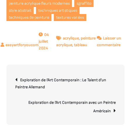
peinture acrylique fleurs modernes
sgraffito
style abstrait
techniques artistiques
techniques de peinture
textures variées
04
acrylique
,
peinture
Laisser un
juillet
sur
acrylique
,
tableau
commentaire
2024
Explo
artist
:
Les
Navigation
Fleurs
Exploration de l’Art Contemporain : Le Talent d’un
de
Mode
Peintre Allemand
l’article
en
Peint
Exploration de l’Art Contemporain avec un Peintre
Acryl
Américain