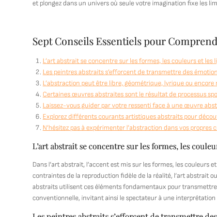
et plongez dans un univers où seule votre imagination fixe les lim
Sept Conseils Essentiels pour Comprendre
L’art abstrait se concentre sur les formes, les couleurs et les 
Les peintres abstraits s’efforcent de transmettre des émotions
L’abstraction peut être libre, géométrique, lyrique ou encore 
Certaines œuvres abstraites sont le résultat de processus spon
Laissez-vous guider par votre ressenti face à une œuvre abstra
Explorez différents courants artistiques abstraits pour découv
N’hésitez pas à expérimenter l’abstraction dans vos propres cr
L’art abstrait se concentre sur les formes, les couleu
Dans l’art abstrait, l’accent est mis sur les formes, les couleurs et
contraintes de la reproduction fidèle de la réalité, l’art abstrait o
abstraits utilisent ces éléments fondamentaux pour transmettre
conventionnelle, invitant ainsi le spectateur à une interprétation
Les peintres abstraits s’efforcent de transmettre des