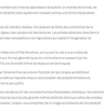
conventions et invite les spectateurs à explorer un monde de formes, de
l’art abstrait s’est rapidement imposé comme une forme d’expression
de de manière réaliste, l’art abstrait se libère des contraintes de la
s lignes, des couleurs et des textures. Les artistes abstraits cherchent à
vers des compositions non figuratives qui captent l’imagination et
ir Malevich et Piet Mondrian, ont ouvert la voie à une multitude
ait aux formes géométriques du minimalisme en passant par les
fre une diversité infinie de styles et de techniques.
éter librement les œuvres en fonction de leur propre sensibilité et
e toile sur laquelle chacun peut projeter ses propres émotions et
art et son public.
 de découvrir de nouvelles formes d’expression artistique, l’art abstrait
rez les œuvres des grands maîtres abstraits ainsi que celles des artistes
ination. Laissez-vous emporter par la magie envoûtante de l’art abstrait