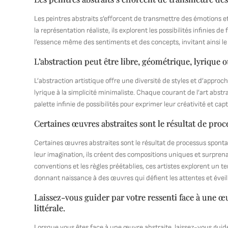
Les peintres abstraits s’efforcent de transmettre des émotions et 
la représentation réaliste, ils explorent les possibilités infinies
l’essence même des sentiments et des concepts, invitant ainsi le 
L’abstraction peut être libre, géométrique, lyrique 
L’abstraction artistique offre une diversité de styles et d’approch
lyrique à la simplicité minimaliste. Chaque courant de l’art abstra
palette infinie de possibilités pour exprimer leur créativité et cap
Certaines œuvres abstraites sont le résultat de proce
Certaines œuvres abstraites sont le résultat de processus spontanés
leur imagination, ils créent des compositions uniques et surprena
conventions et les règles préétablies, ces artistes explorent un ter
donnant naissance à des œuvres qui défient les attentes et éveil
Laissez-vous guider par votre ressenti face à une œ
littérale.
Lorsque vous êtes face à une œuvre abstraite, laissez-vous guider 