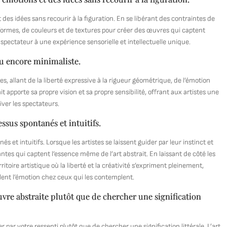
des idées sans recourir à la figuration. En se libérant des contraintes de
 de formes, de couleurs et de textures pour créer des œuvres qui captent
spectateur à une expérience sensorielle et intellectuelle unique.
ou encore minimaliste.
es, allant de la liberté expressive à la rigueur géométrique, de l’émotion
it apporte sa propre vision et sa propre sensibilité, offrant aux artistes une
tiver les spectateurs.
ssus spontanés et intuitifs.
 et intuitifs. Lorsque les artistes se laissent guider par leur instinct et
ntes qui captent l’essence même de l’art abstrait. En laissant de côté les
ritoire artistique où la liberté et la créativité s’expriment pleinement,
lent l’émotion chez ceux qui les contemplent.
uvre abstraite plutôt que de chercher une signification
par votre ressenti plutôt que de chercher une signification littérale. L’art