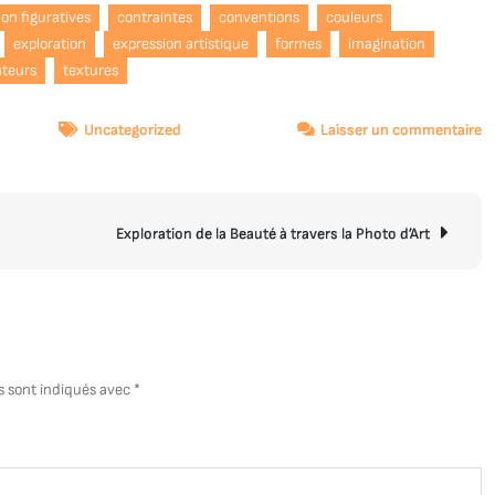
on figuratives
contraintes
conventions
couleurs
exploration
expression artistique
formes
imagination
ateurs
textures
s
Uncategorized
Laisser un commentaire
Ex
in
:
l’
Exploration de la Beauté à travers la Photo d’Art
ca
d
l’
ab
s sont indiqués avec
*