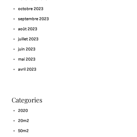
octobre 2023
septembre 2023
août 2023
ur
juillet 2023
ploration
juin 2023
finie
mai 2023
univers
avril 2023
ptivant
e
art
strait
Categories
2020
20m2
50m2