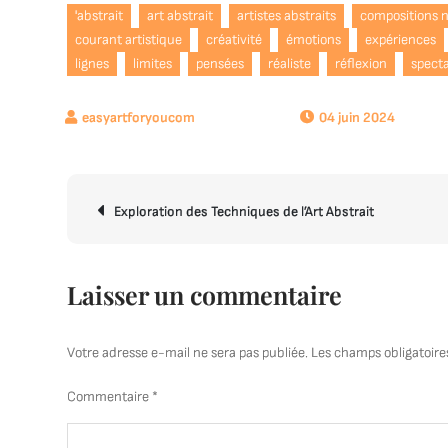
'abstrait
art abstrait
artistes abstraits
compositions n
courant artistique
créativité
émotions
expériences
lignes
limites
pensées
réaliste
réflexion
spect
04 juin 2024
Navigation
Exploration des Techniques de l’Art Abstrait
de
l’article
Laisser un commentaire
Votre adresse e-mail ne sera pas publiée.
Les champs obligatoire
Commentaire
*