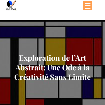
Passer
au
contenu
Exploration de l’Art
Abstrait: Une Ode à la
Créativité Sans Limite