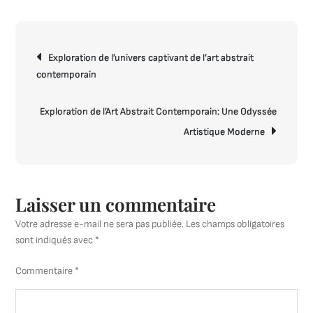
de
l’Art
Navigation
Abstrait:
Exploration de l’univers captivant de l’art abstrait
de
Une
contemporain
l’article
Ode
à
la
Exploration de l’Art Abstrait Contemporain: Une Odyssée
Créativit
Artistique Moderne
Sans
Limite
Laisser un commentaire
Votre adresse e-mail ne sera pas publiée.
Les champs obligatoires
sont indiqués avec
*
Commentaire
*