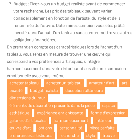
Budget : Fixez-vous un budget réaliste avant de commencer
votre recherche. Les prix des tableaux peuvent varier
considérablement en fonction de l’artiste, du style et de la
renommée de l’œuvre. Déterminez combien vous êtes prêt à
investir dans l’achat d’un tableau sans compromettre vos autres
obligations financières.
En prenant en compte ces caractéristiques lors de l’achat d’un
tableau, vous serez en mesure de trouver une œuvre qui
correspond à vos préférences artistiques, s’intègre
harmonieusement dans votre intérieur et suscite une connexion
émotionnelle avec vous-même.
acheter tableau
acheter un tableau
amateur d'art
art
beauté
budget réaliste
déception ultérieure
dimensions du mur
éléments de décoration présents dans la pièce
espace
esthétique
expérience enrichissante
forme d'expression
galeries d'art locales
harmonieusement
intérieur
œuvre d'art
options
personnalité
pièce parfaite
préférences artistiques
recherche
style
trouver