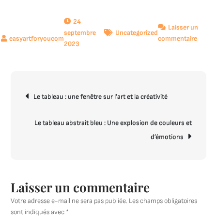
24
Laisser un
septembre
Uncategorized
sur
commentaire
2023
Guide
pratiq
pour
achete
Navigation
un
Le tableau : une fenêtre sur l’art et la créativité
de
tablea
l’article
qui
Le tableau abstrait bleu : Une explosion de couleurs et
corre
d’émotions
à
vos
goûts
et
à
Laisser un commentaire
votre
Votre adresse e-mail ne sera pas publiée.
Les champs obligatoires
budge
sont indiqués avec
*