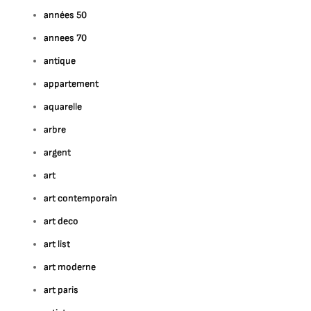
années 50
annees 70
antique
appartement
aquarelle
arbre
argent
art
art contemporain
art deco
art list
art moderne
art paris