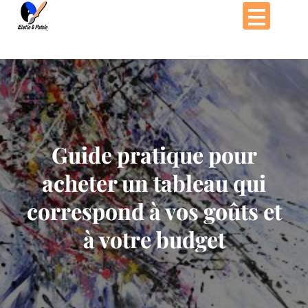
Passer
au
contenu
Guide pratique pour
acheter un tableau qui
correspond à vos goûts et
à votre budget