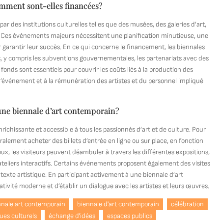
omment sont-elles financées?
 des institutions culturelles telles que des musées, des galeries d’art,
s. Ces événements majeurs nécessitent une planification minutieuse, une
r garantir leur succès. En ce qui concerne le financement, les biennales
, y compris les subventions gouvernementales, les partenariats avec des
 fonds sont essentiels pour couvrir les coûts liés à la production des
 l’événement et à la rémunération des artistes et du personnel impliqué
 une biennale d’art contemporain?
ichissante et accessible à tous les passionnés d’art et de culture. Pour
ralement acheter des billets d’entrée en ligne ou sur place, en fonction
eux, les visiteurs peuvent déambuler à travers les différentes expositions,
ateliers interactifs. Certains événements proposent également des visites
xte artistique. En participant activement à une biennale d’art
tivité moderne et d’établir un dialogue avec les artistes et leurs œuvres.
nnale art contemporain
biennale d'art contemporain
célébration
ues culturels
échange d'idées
espaces publics