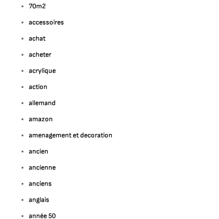
70m2
accessoires
achat
acheter
ur
ploration
acrylique
e
action
éativité
allemand
oderne
amazon
amenagement et decoration
a
ennale
ancien
Art
ancienne
ontemporain
anciens
anglais
année 50