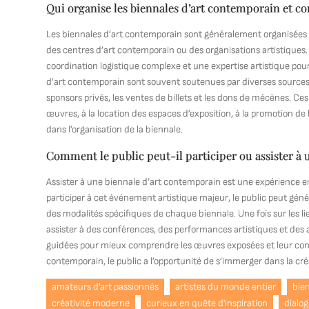
Qui organise les biennales d’art contemporain et c
Les biennales d’art contemporain sont généralement organisées par
des centres d’art contemporain ou des organisations artistique
coordination logistique complexe et une expertise artistique pou
d’art contemporain sont souvent soutenues par diverses sources
sponsors privés, les ventes de billets et les dons de mécènes. Ces
œuvres, à la location des espaces d’exposition, à la promotion de
dans l’organisation de la biennale.
Comment le public peut-il participer ou assister à
Assister à une biennale d’art contemporain est une expérience enr
participer à cet événement artistique majeur, le public peut géné
des modalités spécifiques de chaque biennale. Une fois sur les li
assister à des conférences, des performances artistiques et des 
guidées pour mieux comprendre les œuvres exposées et leur conte
contemporain, le public a l’opportunité de s’immerger dans la créa
amateurs d'art passionnés
artistes du monde entier
bie
créativité moderne
curieux en quête d'inspiration
dialog