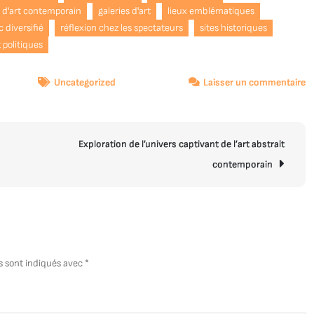
n d'art contemporain
galeries d'art
lieux emblématiques
c diversifié
réflexion chez les spectateurs
sites historiques
 politiques
s
Uncategorized
Laisser un commentaire
Ex
d
la
Exploration de l’univers captivant de l’art abstrait
Cr
M
contemporain
:
L
Bi
d’
C
s sont indiqués avec
*