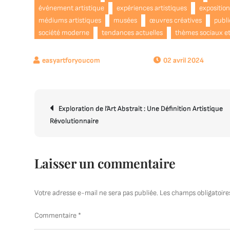
événement artistique
expériences artistiques
expositio
médiums artistiques
musées
œuvres créatives
publi
société moderne
tendances actuelles
thèmes sociaux et
02 avril 2024
Navigation
Exploration de l’Art Abstrait : Une Définition Artistique
de
Révolutionnaire
l’article
Laisser un commentaire
Votre adresse e-mail ne sera pas publiée.
Les champs obligatoire
Commentaire
*