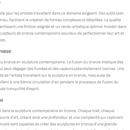
e
ielle pour les artistes travaillant dans ce domaine exigeant. Des outils bien
u, facilitant la création de formes complexes et détaillées. La qualité
rantissant une finition soignée et un rendu artistique optimal. Investir dans
 sculpteurs de bronze contemporains soucieux de perfectionner leur art et
mps.
bronze
on du bronze en sculpture contemporaine. La fusion du bronze implique des
ui peut dégager des fumées et des vapeurs potentiellement nocives. Une
 de l’artiste travaillant sur la sculpture en bronze, mais aussi de
illant à une bonne circulation d’air pendant le processus de fusion du
te tranquillité d’esprit.
ns
tiel dans la sculpture contemporaine en bronze. Chaque trait, chaque
’œuvre d’art, créant ainsi une profondeur et une complexité qui captivent
c minutie sont capables de créer des sculptures en bronze d’une grande