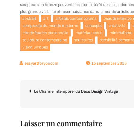
sculpteurs en bronze peuvent susciter l’intérêt des collectionneur
plus grande visibilité et reconnaissance dans le monde artistique
abstrait
art
artistes contemporains
beauté intempore
complexité du monde moderne
concepts
créativité
interprétation personnelle
matériau noble
minimalisme
sculpture contemporaine
sculptures
sensibilité personne
vision uniques
15 septembre 2025
Navigation
Le Charme Intemporel du Déco Design Vintage
de
l’article
Laisser un commentaire