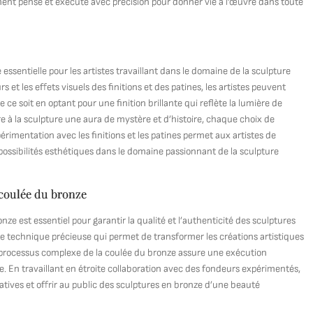
ent pensé et exécuté avec précision pour donner vie à l’œuvre dans toute
essentielle pour les artistes travaillant dans le domaine de la sculpture
et les effets visuels des finitions et des patines, les artistes peuvent
ce soit en optant pour une finition brillante qui reflète la lumière de
re à la sculpture une aura de mystère et d’histoire, chaque choix de
xpérimentation avec les finitions et les patines permet aux artistes de
s possibilités esthétiques dans le domaine passionnant de la sculpture
 coulée du bronze
e est essentiel pour garantir la qualité et l’authenticité des sculptures
 technique précieuse qui permet de transformer les créations artistiques
e processus complexe de la coulée du bronze assure une exécution
ce. En travaillant en étroite collaboration avec des fondeurs expérimentés,
atives et offrir au public des sculptures en bronze d’une beauté