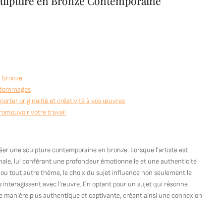
 Sculpture en Bronze Contemporaine
u bronze
es dommages
rter originalité et créativité à vos œuvres
romouvoir votre travail
 créer une sculpture contemporaine en bronze. Lorsque l’artiste est
 finale, lui conférant une profondeur émotionnelle et une authenticité
s ou tout autre thème, le choix du sujet influence non seulement le
s interagissent avec l’œuvre. En optant pour un sujet qui résonne
 de manière plus authentique et captivante, créant ainsi une connexion