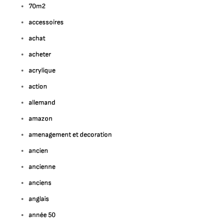
70m2
accessoires
achat
acheter
acrylique
action
ur
allemand
a
amazon
eauté
amenagement et decoration
temporelle
e
ancien
ancienne
culpture
ontemporaine
anciens
n
anglais
ronze
année 50