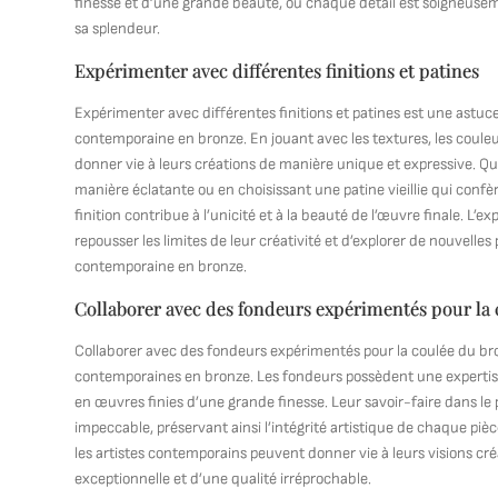
finesse et d’une grande beauté, où chaque détail est soigneusem
sa splendeur.
Expérimenter avec différentes finitions et patines
Expérimenter avec différentes finitions et patines est une astuce 
contemporaine en bronze. En jouant avec les textures, les couleurs 
donner vie à leurs créations de manière unique et expressive. Que 
manière éclatante ou en choisissant une patine vieillie qui confè
finition contribue à l’unicité et à la beauté de l’œuvre finale. L’e
repousser les limites de leur créativité et d’explorer de nouvelle
contemporaine en bronze.
Collaborer avec des fondeurs expérimentés pour la
Collaborer avec des fondeurs expérimentés pour la coulée du bronz
contemporaines en bronze. Les fondeurs possèdent une expertise
en œuvres finies d’une grande finesse. Leur savoir-faire dans l
impeccable, préservant ainsi l’intégrité artistique de chaque piè
les artistes contemporains peuvent donner vie à leurs visions cré
exceptionnelle et d’une qualité irréprochable.