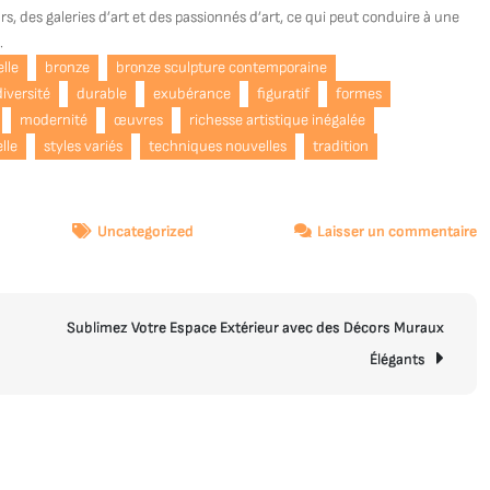
s, des galeries d’art et des passionnés d’art, ce qui peut conduire à une
.
lle
bronze
bronze sculpture contemporaine
diversité
durable
exubérance
figuratif
formes
modernité
œuvres
richesse artistique inégalée
lle
styles variés
techniques nouvelles
tradition
s
Uncategorized
Laisser un commentaire
L
B
In
Sublimez Votre Espace Extérieur avec des Décors Muraux
d
la
Élégants
S
C
e
B