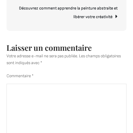
l’article
Libérez
Découvrez comment apprendre la peinture abstraite et
votre
libérer votre créativité
créativit
avec
l’art
abstrait
Laisser un commentaire
Votre adresse e-mail ne sera pas publiée.
Les champs obligatoires
sont indiqués avec
*
Commentaire
*