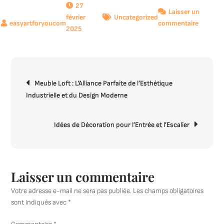
27
Laisser un
février
Uncategorized
sur
commentaire
2025
Idées
de
Décorat
pour
Navigation
Sublime
Meuble Loft : L’Alliance Parfaite de l’Esthétique
de
Votre
Industrielle et du Design Moderne
l’article
Escalier
Idées de Décoration pour l’Entrée et l’Escalier
Laisser un commentaire
Votre adresse e-mail ne sera pas publiée.
Les champs obligatoires
sont indiqués avec
*