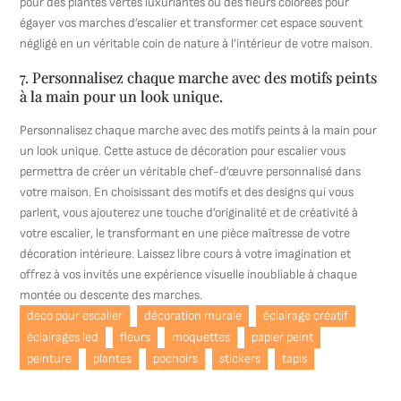
pour des plantes vertes luxuriantes ou des fleurs colorées pour
égayer vos marches d’escalier et transformer cet espace souvent
négligé en un véritable coin de nature à l’intérieur de votre maison.
7. Personnalisez chaque marche avec des motifs peints
à la main pour un look unique.
Personnalisez chaque marche avec des motifs peints à la main pour
un look unique. Cette astuce de décoration pour escalier vous
permettra de créer un véritable chef-d’œuvre personnalisé dans
votre maison. En choisissant des motifs et des designs qui vous
parlent, vous ajouterez une touche d’originalité et de créativité à
votre escalier, le transformant en une pièce maîtresse de votre
décoration intérieure. Laissez libre cours à votre imagination et
offrez à vos invités une expérience visuelle inoubliable à chaque
montée ou descente des marches.
deco pour escalier
décoration murale
éclairage créatif
éclairages led
fleurs
moquettes
papier peint
peinture
plantes
pochoirs
stickers
tapis