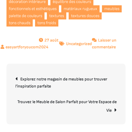
décoration intérieure
équilibre des couleurs
fonctionnels et esthétiques
matériaux rugueux
meubles
palette de couleurs
textures
textures douces
tons chauds
tons froids
27 août
Laisser un
Uncategorized
sur
2024
commentaire
Les
Secrets
d’une
Navigation
Décorati
Explorez notre magasin de meubles pour trouver
de
Intérieur
l’inspiration parfaite
l’article
Réussie
Trouvez le Meuble de Salon Parfait pour Votre Espace de
Vie