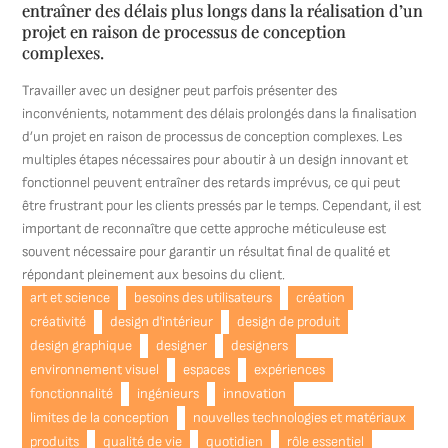
entraîner des délais plus longs dans la réalisation d’un
projet en raison de processus de conception
complexes.
Travailler avec un designer peut parfois présenter des
inconvénients, notamment des délais prolongés dans la finalisation
d’un projet en raison de processus de conception complexes. Les
multiples étapes nécessaires pour aboutir à un design innovant et
fonctionnel peuvent entraîner des retards imprévus, ce qui peut
être frustrant pour les clients pressés par le temps. Cependant, il est
important de reconnaître que cette approche méticuleuse est
souvent nécessaire pour garantir un résultat final de qualité et
répondant pleinement aux besoins du client.
art et science
besoins des utilisateurs
création
créativité
design d'intérieur
design de produit
design graphique
designer
designers
environnement visuel
espaces
expériences
fonctionnalité
ingénieurs
innovation
limites de la conception
nouvelles technologies et matériaux
produits
qualité de vie
quotidien
rôle essentiel