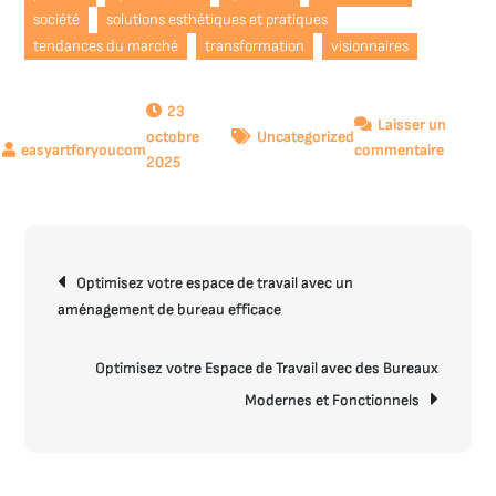
société
solutions esthétiques et pratiques
tendances du marché
transformation
visionnaires
23
Laisser un
octobre
Uncategorized
sur
commentaire
2025
Le
rôle
essentie
du
Navigation
designe
Optimisez votre espace de travail avec un
de
dans
aménagement de bureau efficace
l’article
la
créatio
Optimisez votre Espace de Travail avec des Bureaux
contem
Modernes et Fonctionnels