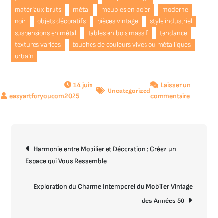
matériaux bruts
métal
meubles en acier
moderne
noir
objets décoratifs
pièces vintage
style industriel
suspensions en métal
tables en bois massif
tendance
textures variées
touches de couleurs vives ou métalliques
urbain
14 juin
Laisser un
Uncategorized
sur
2025
commentaire
Créer
un
Intérieur
Navigation
Industriel
Harmonie entre Mobilier et Décoration : Créez un
de
Moderne
Espace qui Vous Ressemble
l’article
et
Authenti
:
Exploration du Charme Intemporel du Mobilier Vintage
Conseils
des Années 50
et