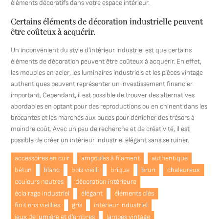
éléments décoratifs dans votre espace intérieur.
Certains éléments de décoration industrielle peuvent
être coûteux à acquérir.
Un inconvénient du style d’intérieur industriel est que certains
éléments de décoration peuvent être coûteux à acquérir. En effet,
les meubles en acier, les luminaires industriels et les pièces vintage
authentiques peuvent représenter un investissement financier
important. Cependant, il est possible de trouver des alternatives
abordables en optant pour des reproductions ou en chinent dans les
brocantes et les marchés aux puces pour dénicher des trésors à
moindre coût. Avec un peu de recherche et de créativité, il est
possible de créer un intérieur industriel élégant sans se ruiner.
accessoires en cuir
ampoules à filament
authentique
béton
blanc
bois vieilli
brique
brun
chaleureux
couleurs neutres
décoration intérieure
éclairage industriel
élégant
éléments clés
finitions vieillies
gris
interieur industriel
jeux de lumière et d'ombres
lampes vintage