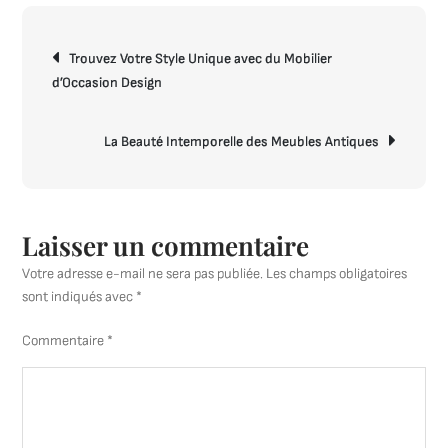
Tendance
Navigation
Intérieure
Trouvez Votre Style Unique avec du Mobilier
de
Inspirer
d’Occasion Design
l’article
Votre
Espace
de
La Beauté Intemporelle des Meubles Antiques
Vie
Laisser un commentaire
Votre adresse e-mail ne sera pas publiée.
Les champs obligatoires
sont indiqués avec
*
Commentaire
*