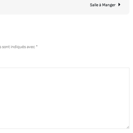
C
Salle à Manger
a
M
s sont indiqués avec
*