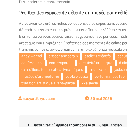
l’art moderne et contemporain.
Profitez des espaces de détente du musée pour réflé
Après avoir exploré les riches collections et les expositions ca
détendre dans les espaces prévus à cet effet pour réfléchir et as
bienvenue où vous pouvez laisser vagabonder vos pensées, méditer
artistique vous imprégner. Profitez de ces moments de calme p
transmis par les œuvres, créant ainsi une expérience muséale e
andy warhol
art contemporain
ateliers créatifs
beaut
conférences
contemporain
créativité artistique
dial
expositions temporaires dynamiques
frida kahlo
jackson
musées d'art moderne
pablo picasso
performances live
tradition artistique avant-garde
xxe siècle
30 mai 2026
Navigation
Découvrez l’Élégance Intemporelle du Bureau Ancien