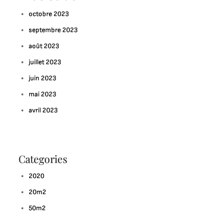
ontemporain
octobre 2023
u
usée
septembre 2023
août 2023
juillet 2023
juin 2023
mai 2023
avril 2023
Categories
2020
20m2
50m2