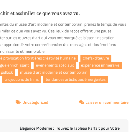
chir et assimiler ce que vous avez vu.
ptivantes du musée d’art moderne et contemporain, prenez le temps de vous
similer ce que vous avez vu. Ces lieux de repos offrent une pause
 sur les œuvres d’art qui vous ont marqué et laisser l’inspiration
our approfondir votre compréhension des messages et des émotions
nrichissante et mémorable.
é provocation frontières créativité humaine
chefs-d'œuvre
ogue enrichissant
événements spéciaux
expérience immersive
 pollock
musee d art moderne et contemporain
projections de films
tendances artistiques émergentes
s
Uncategorized
Laisser un commentaire
D
l’
M
Élégance Moderne : Trouvez le Tableau Parfait pour Votre
et