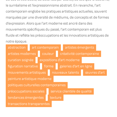
le surréalisme et l’expressionnisme abstrait. En revanche, l’art
contemporain englobe les pratiques artistiques actuelles, souvent
marquées par une diversité de médiums, de concepts et de formes
d’expression. Alors que l’art moderne est ancré dans des
mouvements spécifiques du passé, l’art contemporain est plus
fluide et reflète les préoccupations et les innovations artistiques de
notre époque.
abstraction
art contemporain
artistes émergents
artistes modernes
couleur
créativité contemporaine
curation soignée
expositions d'art moderne
figuration narrative
forme
galeries d'art en ligne
mouvements artistiques
nouveaux talents
œuvres d'art
peinture artistique moderne
politiques culturelles contemporaines
préoccupations sociales
service clientèle de qualité
tendances émergentes
texture
transactions transparentes