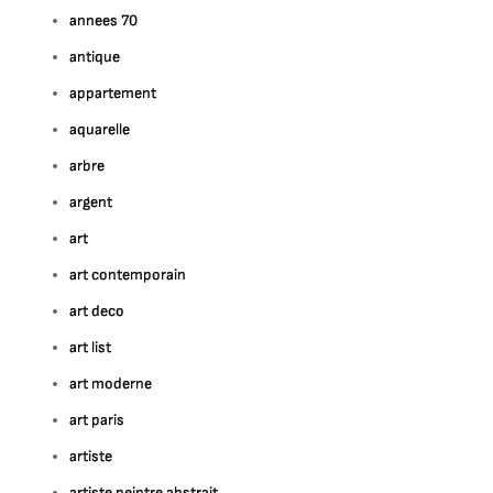
annees 70
antique
appartement
aquarelle
arbre
argent
art
art contemporain
art deco
art list
art moderne
art paris
artiste
artiste peintre abstrait