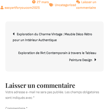
27 mars
Laisser un
Uncategorized
sur
2025
commentaire
Explorat
de
la
Navigation
Créativit
Exploration du Charme Vintage : Meuble Déco Rétro
de
Contemp
pour un Intérieur Authentique
l’article
à
travers
la
Exploration de l’Art Contemporain à travers le Tableau
Peinture
Peinture Design
Artistiqu
Moderne
Laisser un commentaire
Votre adresse e-mail ne sera pas publiée.
Les champs obligatoires
sont indiqués avec
*
Commentaire
*