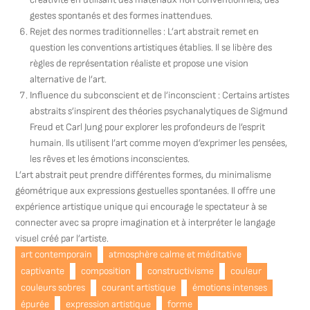
gestes spontanés et des formes inattendues.
Rejet des normes traditionnelles : L’art abstrait remet en
question les conventions artistiques établies. Il se libère des
règles de représentation réaliste et propose une vision
alternative de l’art.
Influence du subconscient et de l’inconscient : Certains artistes
abstraits s’inspirent des théories psychanalytiques de Sigmund
Freud et Carl Jung pour explorer les profondeurs de l’esprit
humain. Ils utilisent l’art comme moyen d’exprimer les pensées,
les rêves et les émotions inconscientes.
L’art abstrait peut prendre différentes formes, du minimalisme
géométrique aux expressions gestuelles spontanées. Il offre une
expérience artistique unique qui encourage le spectateur à se
connecter avec sa propre imagination et à interpréter le langage
visuel créé par l’artiste.
art contemporain
atmosphère calme et méditative
captivante
composition
constructivisme
couleur
couleurs sobres
courant artistique
émotions intenses
épurée
expression artistique
forme