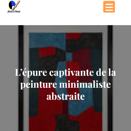
Passer
au
contenu
L’épure captivante de la
peinture minimaliste
abstraite