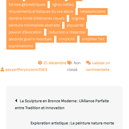
formes géométriques
lignes nettes
mouvements artistiques du xxe siècle
néoplasticisme
nombre limité d'éléments visuels
origines
peinture minimaliste abstraite
popularité
pouvoir d'évocation
réduction à l'essentiel
seconde guerre mondiale
simplicité
simplifier l'art
suprématisme
21 décembre
Non
Laisser un
sur
2023
classé
commentaire
L’épure
captivante
de
Navigation
la
La Sculpture en Bronze Moderne : L’Alliance Parfaite
de
peinture
entre Tradition et Innovation
l’article
minimalist
abstraite
Exploration artistique : La peinture nature morte