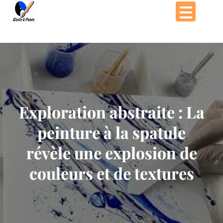
Passer
au
contenu
Exploration abstraite : La
peinture à la spatule
révèle une explosion de
couleurs et de textures