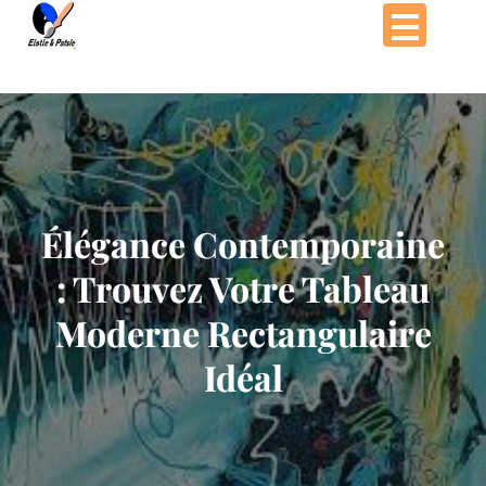
Passer
au
contenu
Élégance Contemporaine
: Trouvez Votre Tableau
Moderne Rectangulaire
Idéal