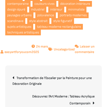
contemporaine
couleurs vives
décoration intérieure
design épuré
industriel
intérieur
minimaliste
paysages urbains
polyvalence
portraits modernes
scandinave
style abstrait
style figuratif
sujets artistiques
tableau moderne rectangulaire
techniques artistiques
24 mars
Laisser un
Uncategorized
sur
2025
commentaire
Élégance
Contemp
:
Navigation
Trouvez
Transformation de l’Escalier par la Peinture pour une
de
Votre
Décoration Originale
l’article
Tableau
Moderne
Rectangu
Découvrez l’Art Moderne : Tableau Acrylique
Idéal
Contemporain